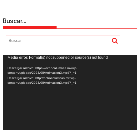
Buscar…
Reproductor
Media error: Format(s) not supported or source(s) not found
de
Descargar archivo: https://ochocolumnas.mx/wp-
vídeo
content/uploads/2023/08/Animacion3.mp4?_=1
Descargar archivo: http://ochocolumnas.mx/wp-
content/uploads/2023/08/Animacion3.mp4?_=1