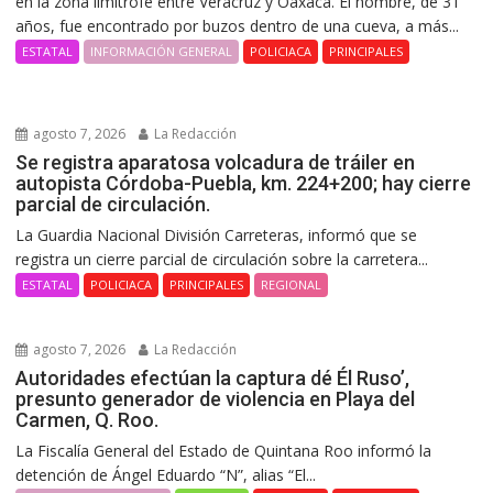
en la zona limítrofe entre Veracruz y Oaxaca. El hombre, de 31
años, fue encontrado por buzos dentro de una cueva, a más...
ESTATAL
INFORMACIÓN GENERAL
POLICIACA
PRINCIPALES
agosto 7, 2026
La Redacción
Se registra aparatosa volcadura de tráiler en
autopista Córdoba-Puebla, km. 224+200; hay cierre
parcial de circulación.
La Guardia Nacional División Carreteras, informó que se
registra un cierre parcial de circulación sobre la carretera...
ESTATAL
POLICIACA
PRINCIPALES
REGIONAL
agosto 7, 2026
La Redacción
Autoridades efectúan la captura dé Él Ruso’,
presunto generador de violencia en Playa del
Carmen, Q. Roo.
La Fiscalía General del Estado de Quintana Roo informó la
detención de Ángel Eduardo “N”, alias “El...