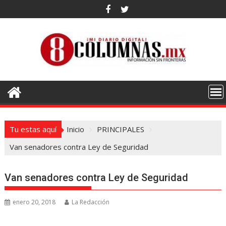
Saltar
al
contenido
Tu estas aquí
Inicio
PRINCIPALES
Van senadores contra Ley de Seguridad
Van senadores contra Ley de Seguridad
enero 20, 2018
La Redacción