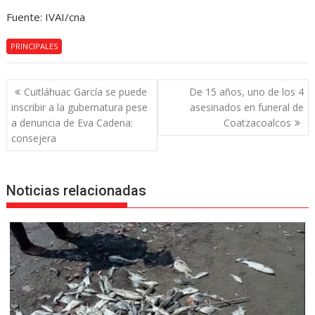
Fuente: IVAI/cna
PRINCIPALES
Navegación
Cuitláhuac García se puede
De 15 años, uno de los 4
de
inscribir a la gubernatura pese
asesinados en funeral de
entradas
a denuncia de Eva Cadena:
Coatzacoalcos
consejera
Noticias relacionadas