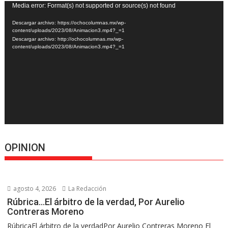
Reproductor
Media error: Format(s) not supported or source(s) not found
de
Descargar archivo: https://ochocolumnas.mx/wp-
vídeo
content/uploads/2023/08/Animacion3.mp4?_=1
Descargar archivo: http://ochocolumnas.mx/wp-
content/uploads/2023/08/Animacion3.mp4?_=1
OPINION
agosto 4, 2026
La Redacción
Rúbrica…El árbitro de la verdad, Por Aurelio
Contreras Moreno
RúbricaEl árbitro de la verdadPor Aurelio Contreras Moreno El