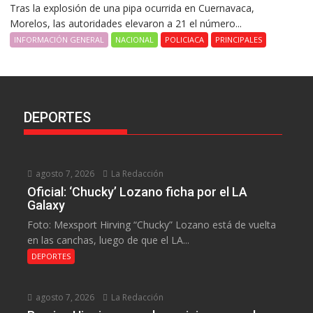
Tras la explosión de una pipa ocurrida en Cuernavaca,
Morelos, las autoridades elevaron a 21 el número...
INFORMACIÓN GENERAL
NACIONAL
POLICIACA
PRINCIPALES
DEPORTES
agosto 7, 2026
La Redacción
Oficial: ‘Chucky’ Lozano ficha por el LA
Galaxy
Foto: Mexsport Hirving “Chucky” Lozano está de vuelta
en las canchas, luego de que el LA...
DEPORTES
agosto 7, 2026
La Redacción