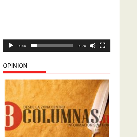
de
vídeo
00:00
00:20
OPINION