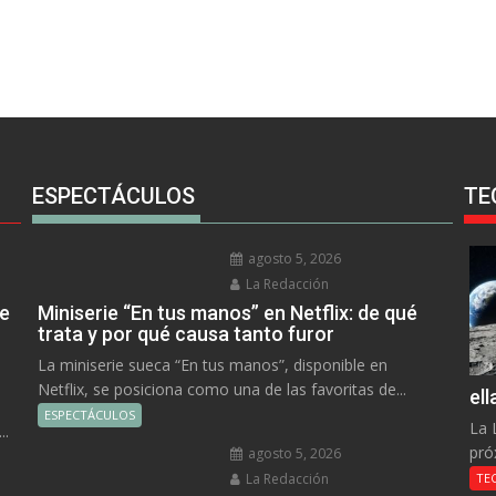
ESPECTÁCULOS
TE
agosto 5, 2026
La Redacción
ue
Miniserie “En tus manos” en Netflix: de qué
trata y por qué causa tanto furor
La miniserie sueca “En tus manos”, disponible en
Netflix, se posiciona como una de las favoritas de...
el
ESPECTÁCULOS
La 
..
pró
agosto 5, 2026
La Redacción
TE