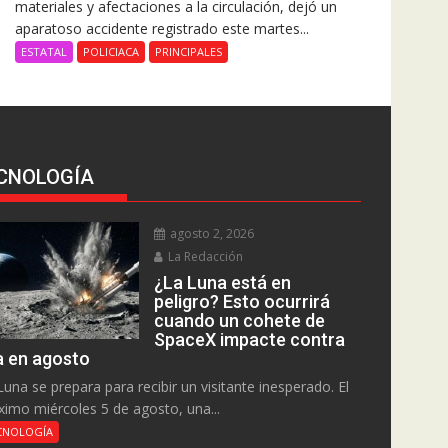
materiales y afectaciones a la circulación, dejó un
aparatoso accidente registrado este martes...
ESTATAL
POLICIACA
PRINCIPALES
CNOLOGÍA
agosto 2, 2026
La Redacción
¿La Luna está en
peligro? Esto ocurrirá
cuando un cohete de
SpaceX impacte contra
la en agosto
Luna se prepara para recibir un visitante inesperado. El
ximo miércoles 5 de agosto, una...
CNOLOGÍA