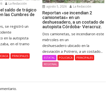
26
La Redacción
agosto 5, 2026
La Redacción
el saldo de trágico
Reportan «se incendian 2
en las Cumbres de
camionetas» en un
deshuesadero, a un costado de
s, se registró un
autopista Córdoba- Veracruz.
cidente
Dos camionetas, se incendiaron este
co en la autopista
miércoles en un
izaba, en el tramo
deshuesadero ubicado en la
.
desviación a Potrero, a un costado...
ICIACA
PRINCIPALES
ESTATAL
POLICIACA
PRINCIPALES
REGIONAL
omentario.