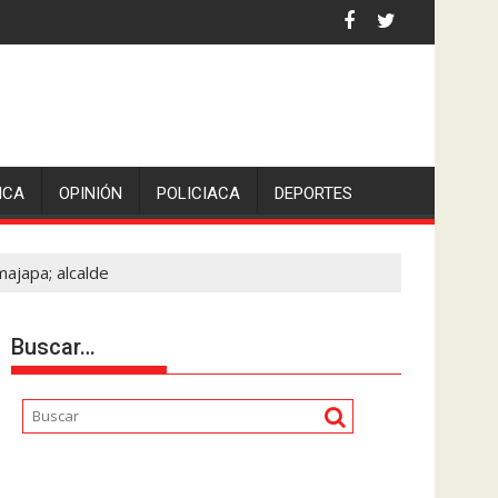
an Pedro en Lerdo de Tejada, Veracruz.
ICA
OPINIÓN
POLICIACA
DEPORTES
ajapa; alcalde
Buscar…
Reproductor