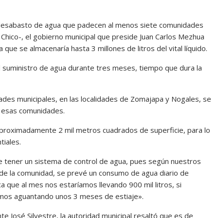
 el desabasto de agua que padecen al menos siete comunidades
 Chico-, el gobierno municipal que preside Juan Carlos Mezhua
ue se almacenaría hasta 3 millones de litros del vital líquido.
el suministro de agua durante tres meses, tiempo que dura la
dades municipales, en las localidades de Zomajapa y Nogales, se
n esas comunidades.
proximadamente 2 mil metros cuadrados de superficie, para lo
tiales.
 tener un sistema de control de agua, pues según nuestros
de la comunidad, se prevé un consumo de agua diario de
ca que al mes nos estaríamos llevando 900 mil litros, si
amos aguantando unos 3 meses de estiaje».
 José Silvestre, la autoridad municipal resaltó que es de