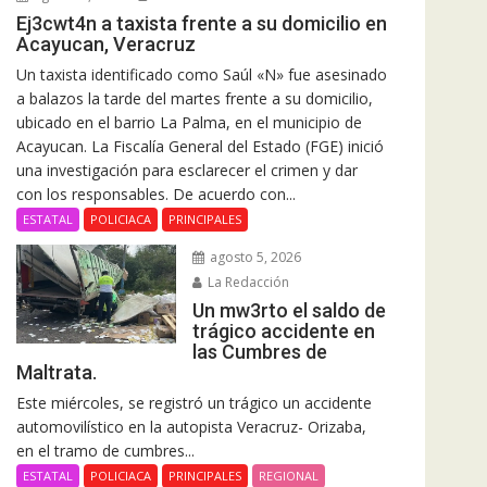
Ej3cwt4n a taxista frente a su domicilio en
Acayucan, Veracruz
Un taxista identificado como Saúl «N» fue asesinado
a balazos la tarde del martes frente a su domicilio,
ubicado en el barrio La Palma, en el municipio de
Acayucan. La Fiscalía General del Estado (FGE) inició
una investigación para esclarecer el crimen y dar
con los responsables. De acuerdo con...
ESTATAL
POLICIACA
PRINCIPALES
agosto 5, 2026
La Redacción
Un mw3rto el saldo de
trágico accidente en
las Cumbres de
Maltrata.
Este miércoles, se registró un trágico un accidente
automovilístico en la autopista Veracruz- Orizaba,
en el tramo de cumbres...
ESTATAL
POLICIACA
PRINCIPALES
REGIONAL