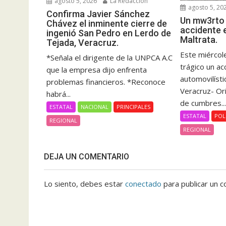
agosto 5, 2026
La Redacción
agosto 5, 20
Confirma Javier Sánchez
Un mw3rto 
Chávez el inminente cierre de
accidente 
ingenió San Pedro en Lerdo de
Maltrata.
Tejada, Veracruz.
Este miércole
*Señala el dirigente de la UNPCA A.C
trágico un ac
que la empresa dijo enfrenta
automovilísti
problemas financieros. *Reconoce
Veracruz- Or
habrá...
de cumbres..
ESTATAL
NACIONAL
PRINCIPALES
ESTATAL
POL
REGIONAL
REGIONAL
DEJA UN COMENTARIO
Lo siento, debes estar
conectado
para publicar un c