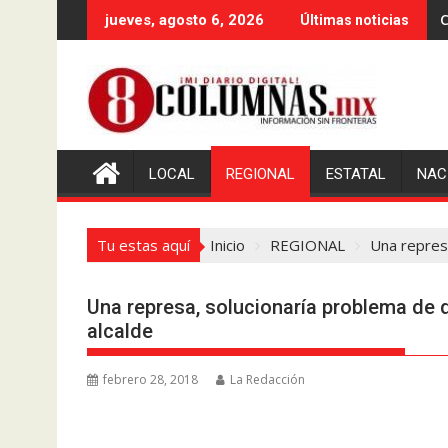
Saltar
C
jueves, agosto 6, 2026
Últimas noticias
al
contenido
LOCAL
REGIONAL
ESTATAL
NAC
Tu estas aquí
Inicio
REGIONAL
Una repres
Una represa, solucionaría problema de
alcalde
febrero 28, 2018
La Redacción