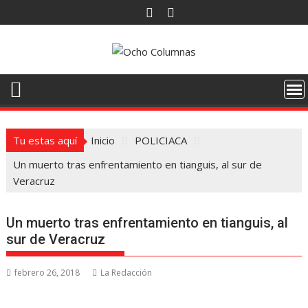
Saltar
al
contenido
Tu estas aquí
Inicio
POLICIACA
Un muerto tras enfrentamiento en tianguis, al sur de
Veracruz
Un muerto tras enfrentamiento en tianguis, al
sur de Veracruz
febrero 26, 2018
La Redacción