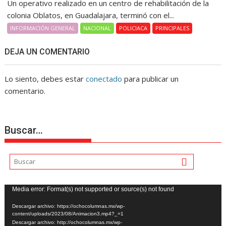
Un operativo realizado en un centro de rehabilitación de la
colonia Oblatos, en Guadalajara, terminó con el...
INFORMACIÓN GENERAL
NACIONAL
POLICIACA
PRINCIPALES
DEJA UN COMENTARIO
Lo siento, debes estar
conectado
para publicar un
comentario.
Buscar…
Reproductor
Media error: Format(s) not supported or source(s) not found
de
Descargar archivo: https://ochocolumnas.mx/wp-
vídeo
content/uploads/2023/08/Animacion3.mp4?_=1
Descargar archivo: http://ochocolumnas.mx/wp-