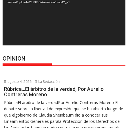
content/uploads/2023/08/Animacion3.mp4?_=1
OPINION
agosto 4, 2026
La Redacción
Rúbrica…El árbitro de la verdad, Por Aurelio
Contreras Moreno
RúbricaEl árbitro de la verdadPor Aurelio Contreras Moreno El
debate sobre la libertad de expresión que se ha abierto luego de
que elgobierno de Claudia Sheinbaum dio a conocer sus
Lineamientos Generales parala Protección de los Derechos de
las Audiencias tiene un nodo central, y que noson propiamente...