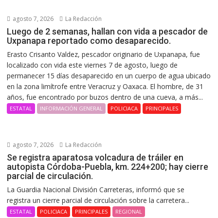
agosto 7, 2026
La Redacción
Luego de 2 semanas, hallan con vida a pescador de
Uxpanapa reportado como desaparecido.
Erasto Crisanto Valdez, pescador originario de Uxpanapa, fue
localizado con vida este viernes 7 de agosto, luego de
permanecer 15 días desaparecido en un cuerpo de agua ubicado
en la zona limítrofe entre Veracruz y Oaxaca. El hombre, de 31
años, fue encontrado por buzos dentro de una cueva, a más...
ESTATAL
INFORMACIÓN GENERAL
POLICIACA
PRINCIPALES
agosto 7, 2026
La Redacción
Se registra aparatosa volcadura de tráiler en
autopista Córdoba-Puebla, km. 224+200; hay cierre
parcial de circulación.
La Guardia Nacional División Carreteras, informó que se
registra un cierre parcial de circulación sobre la carretera...
ESTATAL
POLICIACA
PRINCIPALES
REGIONAL