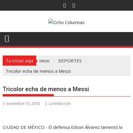
Saltar
al
contenido
Tu estas aquí
Inicio
DEPORTES
Tricolor echa de menos a Messi
Tricolor echa de menos a Messi
noviembre 15, 2018
La Redacción
CIUDAD DE MÉXICO.- El defensa Edson Álvarez lamentó la