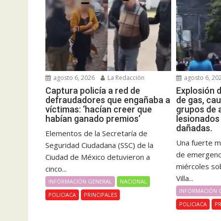
agosto 6, 2026
La Redacción
agosto 6, 20
Captura policía a red de
Explosión d
defraudadores que engañaba a
de gas, ca
víctimas: ‘hacían creer que
grupos de a
habían ganado premios’
lesionados 
dañadas.
Elementos de la Secretaría de
Una fuerte m
Seguridad Ciudadana (SSC) de la
de emergenci
Ciudad de México detuvieron a
miércoles sob
cinco...
Villa...
INFORMACIÓN GENERAL
NACIONAL
INFORMACIÓN 
POLICIACA
PRINCIPALES
POLICIACA
PR