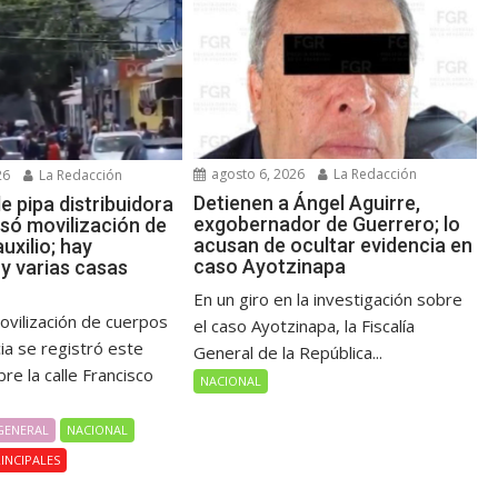
agosto 6, 2026
La Redacción
26
La Redacción
Detienen a Ángel Aguirre,
e pipa distribuidora
exgobernador de Guerrero; lo
usó movilización de
acusan de ocultar evidencia en
uxilio; hay
caso Ayotzinapa
y varias casas
En un giro en la investigación sobre
ovilización de cuerpos
el caso Ayotzinapa, la Fiscalía
a se registró este
General de la República...
re la calle Francisco
NACIONAL
GENERAL
NACIONAL
INCIPALES