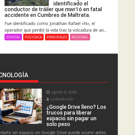
identificado el
conductor de tráiler que mwr1ó en fatal
accidente en Cumbres de Maltrata.
Fue identificado como Jonathan Rafael «N», el
operador que perdió la vida tras la volcadura de un...
ESTATAL
POLICIACA
PRINCIPALES
REGIONAL
CNOLOGÍA
agosto 6, 2026
La Redacción
¿Google Drive lleno? Los
trucos para liberar
espacio sin pagar un
solo peso
darte sin espacio en Google Drive puede ocurrir antes