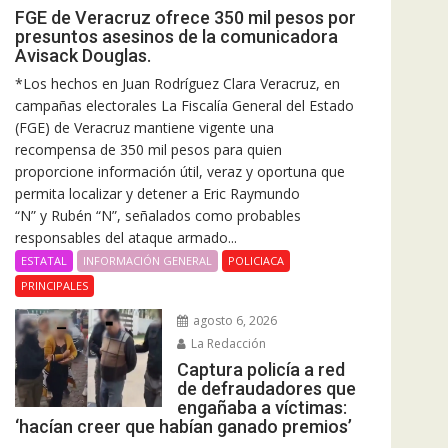
FGE de Veracruz ofrece 350 mil pesos por
presuntos asesinos de la comunicadora
Avisack Douglas.
*Los hechos en Juan Rodríguez Clara Veracruz, en
campañas electorales La Fiscalía General del Estado
(FGE) de Veracruz mantiene vigente una
recompensa de 350 mil pesos para quien
proporcione información útil, veraz y oportuna que
permita localizar y detener a Eric Raymundo
“N” y Rubén “N”, señalados como probables
responsables del ataque armado...
ESTATAL
INFORMACIÓN GENERAL
POLICIACA
PRINCIPALES
agosto 6, 2026
La Redacción
Captura policía a red
de defraudadores que
engañaba a víctimas:
‘hacían creer que habían ganado premios’