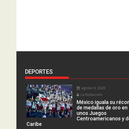
DEPORTES
agosto 6, 2026
La Redacción
México iguala su réco
de medallas de oro en
unos Juegos
Centroamericanos y d
Caribe