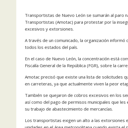
Transportistas de Nuevo León se sumarán al paro na
Transportistas (Amotac) para protestar por la inseg
excesivos y extorsiones.
A través de un comunicado, la organización informó q
todos los estados del país.
En el caso de Nuevo León, la concentración está conv
Fiscalía General de la República (FGR), sobre la carr
Amotac precisó que existe una lista de solicitudes 
en carreteras, ya que actualmente viven la peor etapa
También se quejaron de cobros excesivos en los ser
así como del pago de permisos municipales que les ex
su trabajo de abastecimiento de mercancías.
Los transportistas exigen un alto a las extorsiones e
unidades en el área metropolitana cuando exista el 