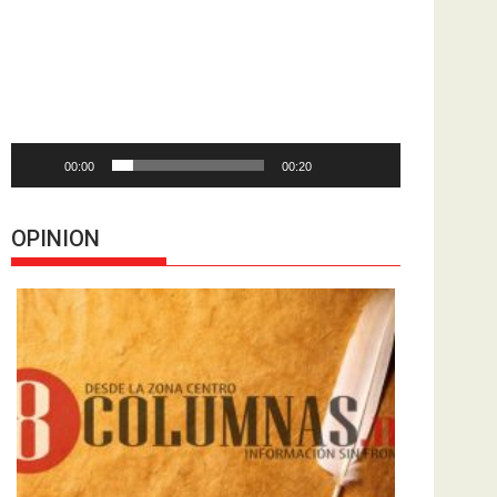
de
vídeo
00:00
00:20
OPINION