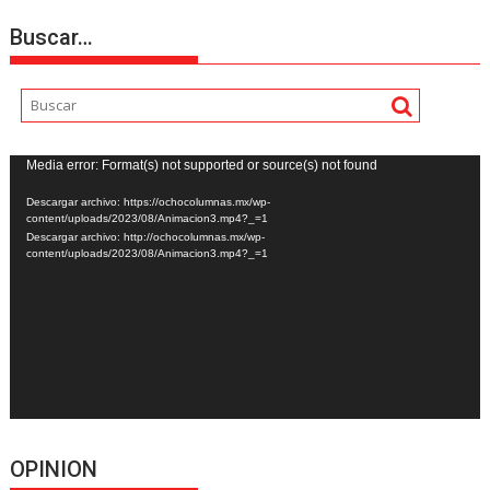
Buscar…
Reproductor
Media error: Format(s) not supported or source(s) not found
de
Descargar archivo: https://ochocolumnas.mx/wp-
vídeo
content/uploads/2023/08/Animacion3.mp4?_=1
Descargar archivo: http://ochocolumnas.mx/wp-
content/uploads/2023/08/Animacion3.mp4?_=1
OPINION