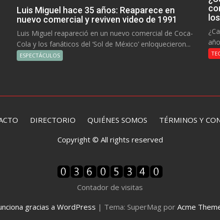
co
Luis Miguel hace 35 años: Reaparece en
lo
nuevo comercial y reviven video de 1991
¿Ca
Luis Miguel reapareció en un nuevo comercial de Coca-
año
Cola y los fanáticos del ‘Sol de México’ enloquecieron...
TE
ESPECTÁCULOS
ACTO
DIRECTORIO
QUIÉNES SOMOS TÉRMINOS Y CON
Copyright © All rights reserved
Contador de visitas
unciona gracias a WordPress
|
Tema: SuperMag por
Acme Them