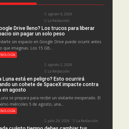
agosto 6, 2026
La Redacción
ogle Drive lleno? Los trucos para liberar
pacio sin pagar un solo peso
darte sin espacio en Google Drive puede ocurrir antes
lo que imaginas. Los 15 GB...
CNOLOGÍA
agosto 2, 2026
La Redacción
a Luna está en peligro? Esto ocurrirá
ando un cohete de SpaceX impacte contra
la en agosto
Luna se prepara para recibir un visitante inesperado. El
ximo miércoles 5 de agosto, una...
CNOLOGÍA
julio 29, 2026
La Redacción
ada cuánto tiempo debes cambiar tus