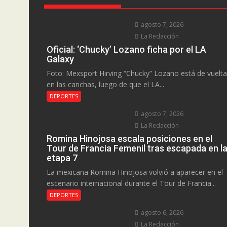
agosto 7, 2026
La Redacción
Oficial: ‘Chucky’ Lozano ficha por el LA
Galaxy
Foto: Mexsport Hirving “Chucky” Lozano está de vuelta
en las canchas, luego de que el LA...
DEPORTES
agosto 7, 2026
La Redacción
Romina Hinojosa escala posiciones en el
Tour de Francia Femenil tras escapada en l
etapa 7
La mexicana Romina Hinojosa volvió a aparecer en el
escenario internacional durante el Tour de Francia...
DEPORTES
agosto 6, 2026
La Redacción