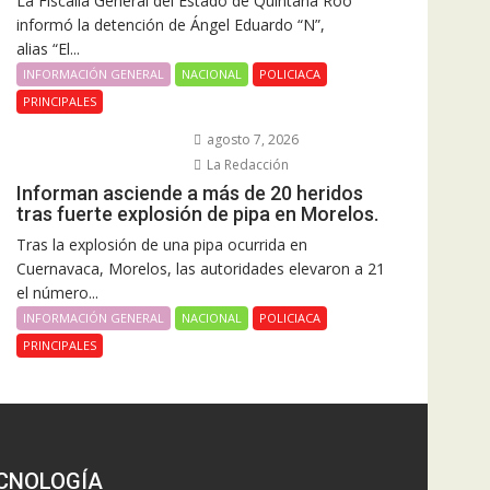
La Fiscalía General del Estado de Quintana Roo
informó la detención de Ángel Eduardo “N”,
alias “El...
INFORMACIÓN GENERAL
NACIONAL
POLICIACA
PRINCIPALES
agosto 7, 2026
La Redacción
Informan asciende a más de 20 heridos
tras fuerte explosión de pipa en Morelos.
Tras la explosión de una pipa ocurrida en
Cuernavaca, Morelos, las autoridades elevaron a 21
el número...
INFORMACIÓN GENERAL
NACIONAL
POLICIACA
PRINCIPALES
CNOLOGÍA