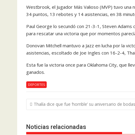
Westbrook, el Jugador Más Valioso (MVP) tuvo una no
34 puntos, 13 rebotes y 14 asistencias, en 38 minuto
Paul George lo secundó con 21-3-1, Steven Adams 
para rescatar una victoria que por momentos parecía 
Donovan Mitchell mantuvo a Jazz en lucha por la vict
asistencias, escoltado de Joe Ingles con 16-2-4, Th
Esta fue la victoria once para Oklahoma City, que ll
ganados.
DEPORTES
Navegación
Thalía dice que fue ‘horrible’ su aniversario de boda
de
entradas
Noticias relacionadas