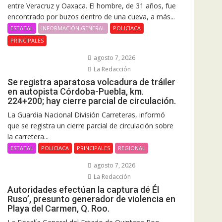
entre Veracruz y Oaxaca. El hombre, de 31 años, fue
encontrado por buzos dentro de una cueva, a más...
ESTATAL
INFORMACIÓN GENERAL
POLICIACA
PRINCIPALES
agosto 7, 2026
La Redacción
Se registra aparatosa volcadura de tráiler
en autopista Córdoba-Puebla, km.
224+200; hay cierre parcial de circulación.
La Guardia Nacional División Carreteras, informó
que se registra un cierre parcial de circulación sobre
la carretera...
ESTATAL
POLICIACA
PRINCIPALES
REGIONAL
agosto 7, 2026
La Redacción
Autoridades efectúan la captura dé Él
Ruso’, presunto generador de violencia en
Playa del Carmen, Q. Roo.