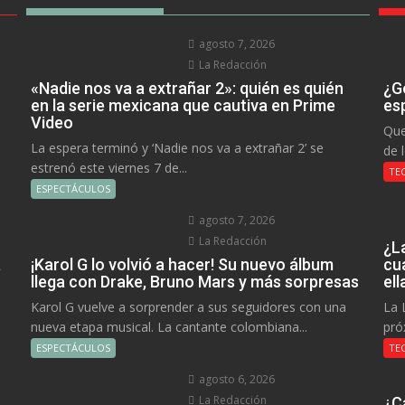
agosto 7, 2026
La Redacción
«Nadie nos va a extrañar 2»: quién es quién
¿Go
en la serie mexicana que cautiva en Prime
es
Video
Que
La espera terminó y ‘Nadie nos va a extrañar 2’ se
de 
estrenó este viernes 7 de...
TE
ESPECTÁCULOS
agosto 7, 2026
La Redacción
¿L
a
¡Karol G lo volvió a hacer! Su nuevo álbum
cu
llega con Drake, Bruno Mars y más sorpresas
el
Karol G vuelve a sorprender a sus seguidores con una
La 
nueva etapa musical. La cantante colombiana...
pró
ESPECTÁCULOS
TE
agosto 6, 2026
La Redacción
¿C