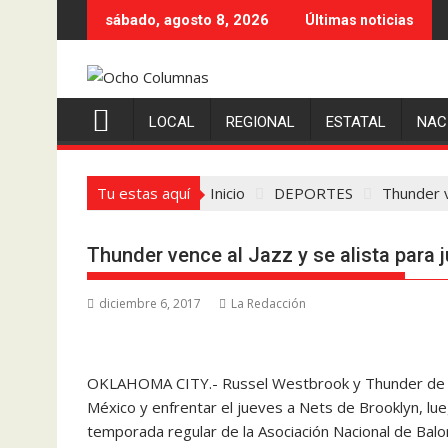
Saltar
sábado, agosto 8, 2026
Últimas noticias
al
contenido
LOCAL
REGIONAL
ESTATAL
NAC
Tu estas aquí
Inicio
DEPORTES
Thunder v
Thunder vence al Jazz y se alista para 
diciembre 6, 2017
La Redacción
OKLAHOMA CITY.- Russel Westbrook y Thunder de Okl
México y enfrentar el jueves a Nets de Brooklyn, lu
temporada regular de la Asociación Nacional de Balo