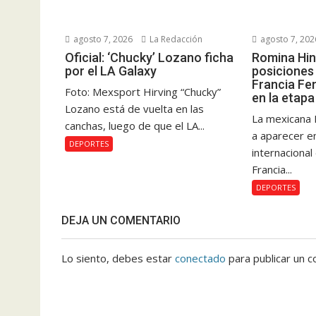
agosto 7, 2026
La Redacción
agosto 7, 202
Oficial: ‘Chucky’ Lozano ficha
Romina Hin
por el LA Galaxy
posiciones 
Francia Fe
Foto: Mexsport Hirving “Chucky”
en la etapa
Lozano está de vuelta en las
La mexicana 
canchas, luego de que el LA...
a aparecer e
DEPORTES
internacional
Francia...
DEPORTES
DEJA UN COMENTARIO
Lo siento, debes estar
conectado
para publicar un c