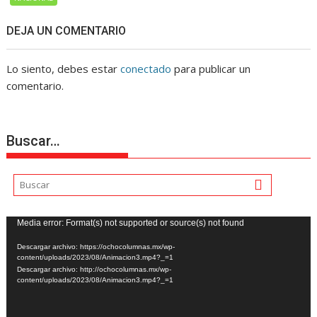
DEJA UN COMENTARIO
Lo siento, debes estar
conectado
para publicar un
comentario.
Buscar…
Reproductor
Media error: Format(s) not supported or source(s) not found
de
Descargar archivo: https://ochocolumnas.mx/wp-
vídeo
content/uploads/2023/08/Animacion3.mp4?_=1
Descargar archivo: http://ochocolumnas.mx/wp-
content/uploads/2023/08/Animacion3.mp4?_=1