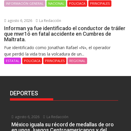
INFORMACIÓN GENERAL
NACIONAL
POLICIACA
PRINCIPALES
agosto 6, 2026
La Redacción
Informan ya fue identificado el conductor de tráiler
que mwr1ó en fatal accidente en Cumbres de
Maltrata.
Fue identificado como Jonathan Rafael «N», el operador
que perdió la vida tras la volcadura de un...
ESTATAL
POLICIACA
PRINCIPALES
REGIONAL
DEPORTES
agosto 6, 2026
La Redacción
México iguala su récord de medallas de oro
en unos Juegos Centroamericanos y del