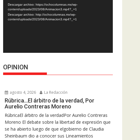
de
Descargar archivo: https://ochocolumnas.mx/wp-
vídeo
content/uploads/2023/08/Animacion3.mp4?_=1
Descargar archivo: http://ochocolumnas.mx/wp-
content/uploads/2023/08/Animacion3.mp4?_=1
OPINION
agosto 4, 2026
La Redacción
Rúbrica…El árbitro de la verdad, Por
Aurelio Contreras Moreno
RúbricaEl árbitro de la verdadPor Aurelio Contreras
Moreno El debate sobre la libertad de expresión que
se ha abierto luego de que elgobierno de Claudia
Sheinbaum dio a conocer sus Lineamientos