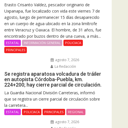
Erasto Crisanto Valdez, pescador originario de
Uxpanapa, fue localizado con vida este viernes 7 de
agosto, luego de permanecer 15 días desaparecido
en un cuerpo de agua ubicado en la zona limítrofe
entre Veracruz y Oaxaca. El hombre, de 31 años, fue
encontrado por buzos dentro de una cueva, a más...
ESTATAL
INFORMACIÓN GENERAL
POLICIACA
PRINCIPALES
agosto 7, 2026
La Redacción
Se registra aparatosa volcadura de tráiler
en autopista Córdoba-Puebla, km.
224+200; hay cierre parcial de circulación.
La Guardia Nacional División Carreteras, informó
que se registra un cierre parcial de circulación sobre
la carretera...
ESTATAL
POLICIACA
PRINCIPALES
REGIONAL
agosto 7, 2026