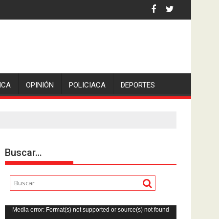
iden escolleras para evitar nuevos casos
ICA
OPINIÓN
POLICIACA
DEPORTES
Buscar…
Reproductor
Media error: Format(s) not supported or source(s) not found