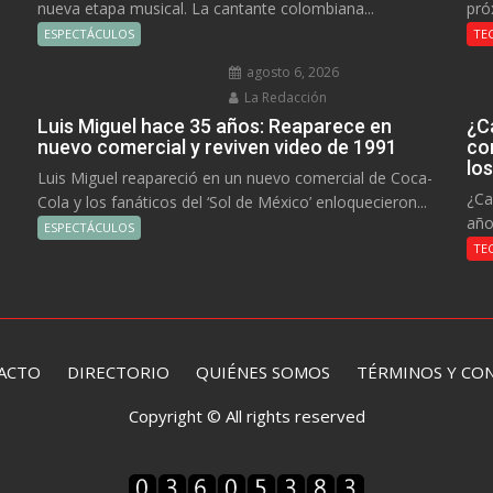
nueva etapa musical. La cantante colombiana...
pró
ESPECTÁCULOS
TE
agosto 6, 2026
La Redacción
Luis Miguel hace 35 años: Reaparece en
¿C
nuevo comercial y reviven video de 1991
co
lo
Luis Miguel reapareció en un nuevo comercial de Coca-
¿Ca
Cola y los fanáticos del ‘Sol de México’ enloquecieron...
año
ESPECTÁCULOS
TE
ACTO
DIRECTORIO
QUIÉNES SOMOS TÉRMINOS Y CON
Copyright © All rights reserved