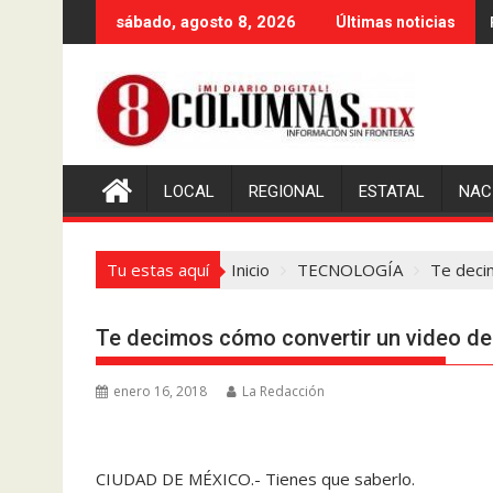
Saltar
sábado, agosto 8, 2026
Últimas noticias
al
contenido
LOCAL
REGIONAL
ESTATAL
NAC
Tu estas aquí
Inicio
TECNOLOGÍA
Te deci
Te decimos cómo convertir un video de
enero 16, 2018
La Redacción
CIUDAD DE MÉXICO.- Tienes que saberlo.