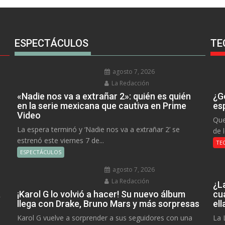
ESPECTÁCULOS
TE
agosto 7, 2026
La Redacción
«Nadie nos va a extrañar 2»: quién es quién
¿Go
en la serie mexicana que cautiva en Prime
es
Video
Que
La espera terminó y ‘Nadie nos va a extrañar 2’ se
de 
estrenó este viernes 7 de...
TE
ESPECTÁCULOS
agosto 7, 2026
La Redacción
¿L
a
¡Karol G lo volvió a hacer! Su nuevo álbum
cu
llega con Drake, Bruno Mars y más sorpresas
el
Karol G vuelve a sorprender a sus seguidores con una
La 