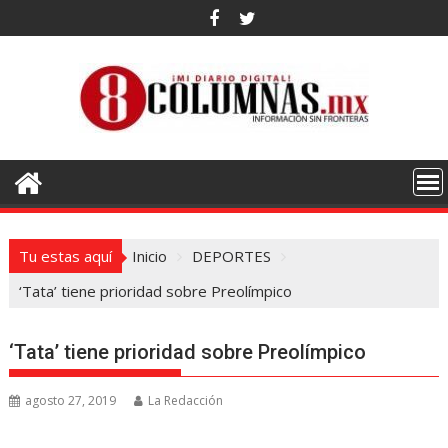
Saltar
al
contenido
Tu estas aquí
Inicio
DEPORTES
‘Tata’ tiene prioridad sobre Preolímpico
‘Tata’ tiene prioridad sobre Preolímpico
agosto 27, 2019
La Redacción