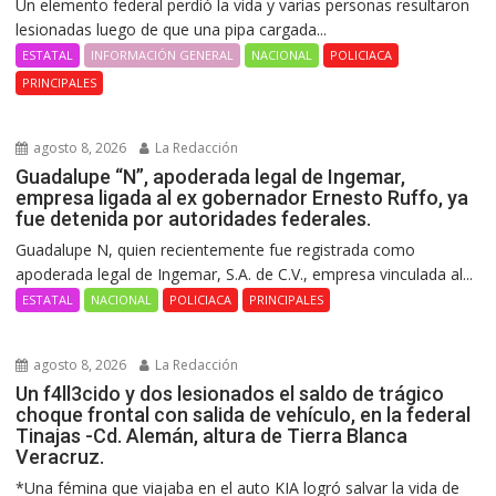
Un elemento federal perdió la vida y varias personas resultaron
lesionadas luego de que una pipa cargada...
ESTATAL
INFORMACIÓN GENERAL
NACIONAL
POLICIACA
PRINCIPALES
agosto 8, 2026
La Redacción
Guadalupe “N”, apoderada legal de Ingemar,
empresa ligada al ex gobernador Ernesto Ruffo, ya
fue detenida por autoridades federales.
Guadalupe N, quien recientemente fue registrada como
apoderada legal de Ingemar, S.A. de C.V., empresa vinculada al...
ESTATAL
NACIONAL
POLICIACA
PRINCIPALES
agosto 8, 2026
La Redacción
Un f4ll3cido y dos lesionados el saldo de trágico
choque frontal con salida de vehículo, en la federal
Tinajas -Cd. Alemán, altura de Tierra Blanca
Veracruz.
*Una fémina que viajaba en el auto KIA logró salvar la vida de