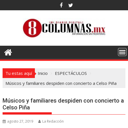
Saltar
al
contenido
Tu estas aquí
Inicio
ESPECTÁCULOS
Músicos y familiares despiden con concierto a Celso Piña
Músicos y familiares despiden con concierto a
Celso Piña
agosto 27, 2019
La Redacción