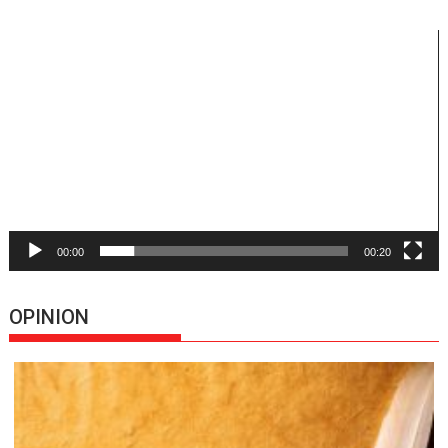
Reproductor
de
vídeo
00:00
00:20
OPINION