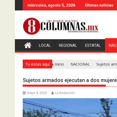
Saltar
miércoles, agosto 5, 2026
Últimas noticias
al
contenido
LOCAL
REGIONAL
ESTATAL
NAC
Tu estas aquí
Inicio
NACIONAL
Sujetos arm
Sujetos armados ejecutan a dos mujeres
mayo 4, 2026
La Redacción