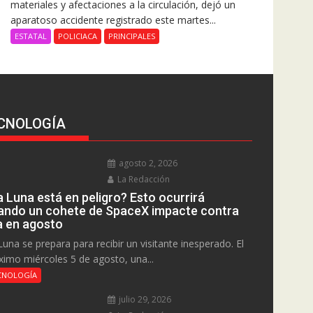
materiales y afectaciones a la circulación, dejó un
aparatoso accidente registrado este martes...
ESTATAL
POLICIACA
PRINCIPALES
CNOLOGÍA
agosto 2, 2026
La Redacción
a Luna está en peligro? Esto ocurrirá
ando un cohete de SpaceX impacte contra
la en agosto
Luna se prepara para recibir un visitante inesperado. El
ximo miércoles 5 de agosto, una...
CNOLOGÍA
julio 29, 2026