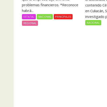
problemas financieros. *Reconoce
contenido Cé
habrá...
en Culiacán, S
investigado p
ESTATAL
NACIONAL
PRINCIPALES
NACIONAL
REGIONAL