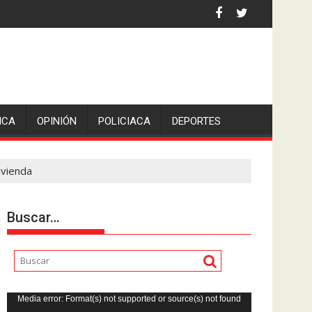
ó San Pedro en Lerdo de Tejada, Veracruz.
ICA
OPINIÓN
POLICIACA
DEPORTES
ivienda
Buscar…
Reproductor
Media error: Format(s) not supported or source(s) not found