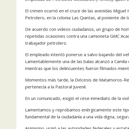
El crimen ocurrió en el cruce de las avenidas Miguel
Petrolero, en la colonia Las Quintas, al poniente de l
De acuerdo con videos ciudadanos, un grupo de ho
repetidas ocasiones contra una camioneta GMC Acadi
trabajador petrolero.
El empleado intentó ponerse a salvo bajando del veh
Lamentablemente una de las balas alcanzó a Camila c
mientras que los delincuentes fueron filmados mien
Momentos más tarde, la Diócesis de Matamoros-Rey
pertenecía a la Pastoral Juvenil.
En un comunicado, exigió el cese inmediato de la viol
Lamentamos y reprobamos enérgicamente este tipo 
fundamental de la ciudadanía a una vida digna, segura
Asimismo, urgió a las autoridades federales y estat