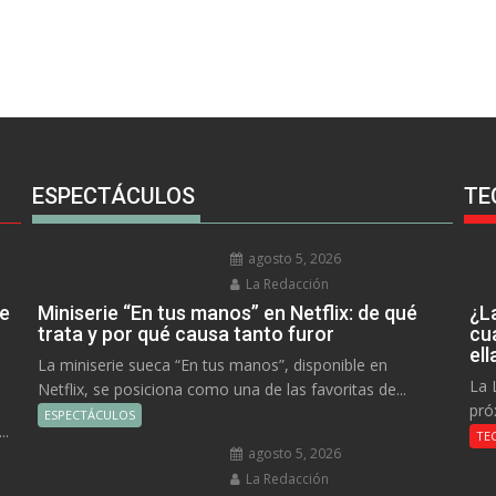
ESPECTÁCULOS
TE
agosto 5, 2026
La Redacción
ue
Miniserie “En tus manos” en Netflix: de qué
¿L
trata y por qué causa tanto furor
cu
el
La miniserie sueca “En tus manos”, disponible en
La 
Netflix, se posiciona como una de las favoritas de...
pró
ESPECTÁCULOS
..
TE
agosto 5, 2026
La Redacción