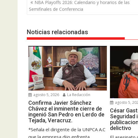
Navegación
NBA Playoffs 2026: Calendario y horarios de las
de
Semifinales de Conferencia
entradas
Noticias relacionadas
agosto 5, 2026
La Redacción
Confirma Javier Sánchez
agosto 5, 20
Chávez el inminente cierre de
César Gast
ingenió San Pedro en Lerdo de
Seguridad 
Tejada, Veracruz.
publicacion
delictivo
*Señala el dirigente de la UNPCA A.C
que la empresa dijo enfrenta
El asesinato 