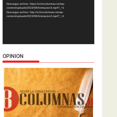
de
Descargar archivo: https://ochocolumnas.mx/wp-
vídeo
content/uploads/2023/08/Animacion3.mp4?_=1
Descargar archivo: http://ochocolumnas.mx/wp-
content/uploads/2023/08/Animacion3.mp4?_=1
OPINION