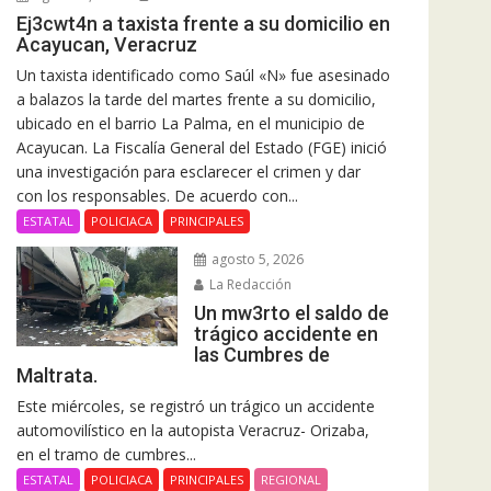
Ej3cwt4n a taxista frente a su domicilio en
Acayucan, Veracruz
Un taxista identificado como Saúl «N» fue asesinado
a balazos la tarde del martes frente a su domicilio,
ubicado en el barrio La Palma, en el municipio de
Acayucan. La Fiscalía General del Estado (FGE) inició
una investigación para esclarecer el crimen y dar
con los responsables. De acuerdo con...
ESTATAL
POLICIACA
PRINCIPALES
agosto 5, 2026
La Redacción
Un mw3rto el saldo de
trágico accidente en
las Cumbres de
Maltrata.
Este miércoles, se registró un trágico un accidente
automovilístico en la autopista Veracruz- Orizaba,
en el tramo de cumbres...
ESTATAL
POLICIACA
PRINCIPALES
REGIONAL