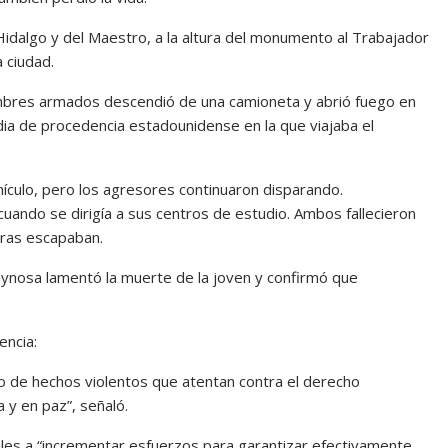
 Hidalgo y del Maestro, a la altura del monumento al Trabajador
a ciudad.
mbres armados descendió de una camioneta y abrió fuego en
a de procedencia estadounidense en la que viajaba el
ículo, pero los agresores continuaron disparando.
uando se dirigía a sus centros de estudio. Ambos fallecieron
tras escapaban.
nosa lamentó la muerte de la joven y confirmó que
encia:
de hechos violentos que atentan contra el derecho
 y en paz”, señaló.
ales a “incrementar esfuerzos para garantizar efectivamente,