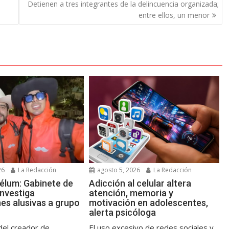
Detienen a tres integrantes de la delincuencia organizada;
entre ellos, un menor
26
La Redacción
agosto 5, 2026
La Redacción
élum: Gabinete de
Adicción al celular altera
investiga
atención, memoria y
es alusivas a grupo
motivación en adolescentes,
alerta psicóloga
del creador de
El uso excesivo de redes sociales y