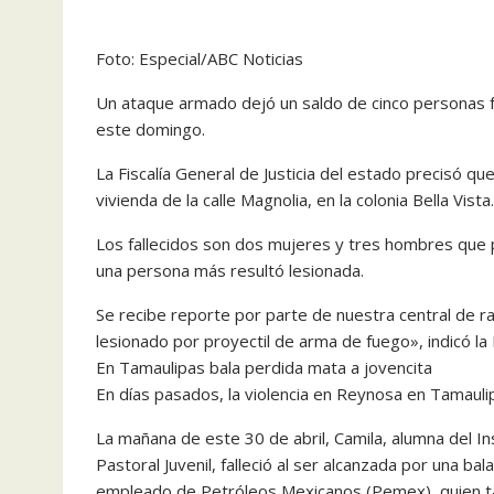
Foto: Especial/ABC Noticias
Un ataque armado dejó un saldo de cinco personas f
este domingo.
La Fiscalía General de Justicia del estado precisó qu
vivienda de la calle Magnolia, en la colonia Bella Vista.
Los fallecidos son dos mujeres y tres hombres que 
una persona más resultó lesionada.
Se recibe reporte por parte de nuestra central de r
lesionado por proyectil de arma de fuego», indicó la 
En Tamaulipas bala perdida mata a jovencita
En días pasados, la violencia en Reynosa en Tamaulip
La mañana de este 30 de abril, Camila, alumna del In
Pastoral Juvenil, falleció al ser alcanzada por una b
empleado de Petróleos Mexicanos (Pemex), quien ta