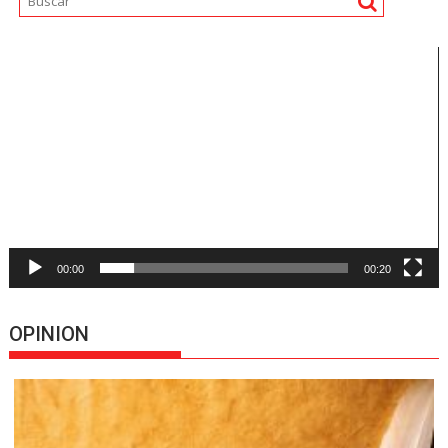
Reproductor
de
vídeo
00:00
00:20
OPINION