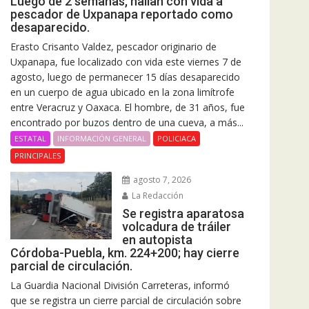
Luego de 2 semanas, hallan con vida a
pescador de Uxpanapa reportado como
desaparecido.
Erasto Crisanto Valdez, pescador originario de
Uxpanapa, fue localizado con vida este viernes 7 de
agosto, luego de permanecer 15 días desaparecido
en un cuerpo de agua ubicado en la zona limítrofe
entre Veracruz y Oaxaca. El hombre, de 31 años, fue
encontrado por buzos dentro de una cueva, a más...
ESTATAL
INFORMACIÓN GENERAL
POLICIACA
PRINCIPALES
agosto 7, 2026
La Redacción
Se registra aparatosa
volcadura de tráiler
en autopista
Córdoba-Puebla, km. 224+200; hay cierre
parcial de circulación.
La Guardia Nacional División Carreteras, informó
que se registra un cierre parcial de circulación sobre