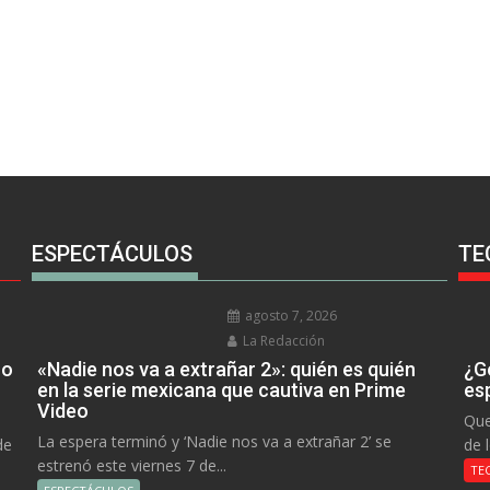
ESPECTÁCULOS
TE
agosto 7, 2026
La Redacción
no
«Nadie nos va a extrañar 2»: quién es quién
¿Go
en la serie mexicana que cautiva en Prime
es
Video
Que
La espera terminó y ‘Nadie nos va a extrañar 2’ se
de
de 
estrenó este viernes 7 de...
TE