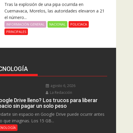
Tras la explosión de una pipa ocurrida en
Cuernavaca, Morelos, las autoridades elevaron a 21
el número...
INFORMACIÓN GENERAL
NACIONAL
POLICIACA
PRINCIPALES
CNOLOGÍA
agosto 6, 2026
La Redacción
ogle Drive lleno? Los trucos para liberar
pacio sin pagar un solo peso
darte sin espacio en Google Drive puede ocurrir antes
lo que imaginas. Los 15 GB...
CNOLOGÍA