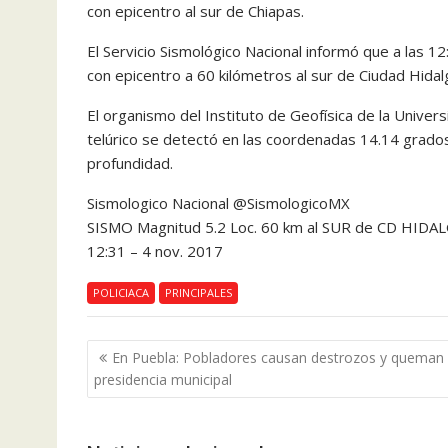
con epicentro al sur de Chiapas.
El Servicio Sismológico Nacional informó que a las 
con epicentro a 60 kilómetros al sur de Ciudad Hidal
El organismo del Instituto de Geofísica de la Unive
telúrico se detectó en las coordenadas 14.14 grados 
profundidad.
Sismologico Nacional @SismologicoMX
SISMO Magnitud 5.2 Loc. 60 km al SUR de CD HIDAL
12:31 – 4 nov. 2017
POLICIACA
PRINCIPALES
Navegación
En Puebla: Pobladores causan destrozos y queman
de
presidencia municipal
entradas