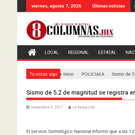
Saltar
viernes, agosto 7, 2026
Últimas noticias
al
contenido
LOCAL
REGIONAL
ESTATAL
NAC
Tu estas aquí
Inicio
POLICIACA
Sismo de 5
Sismo de 5.2 de magnitud se registra e
noviembre 5, 2017
La Redacción
El Servicio Sismológico Nacional informó que a las 