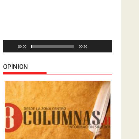
de
vídeo
00:00
00:20
OPINION