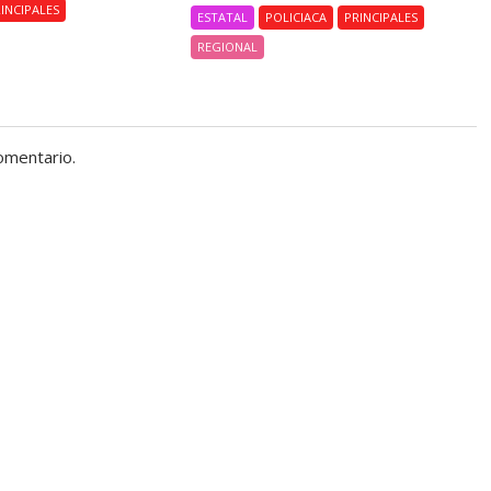
INCIPALES
ESTATAL
POLICIACA
PRINCIPALES
REGIONAL
omentario.