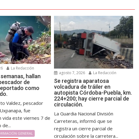
26
La Redacción
agosto 7, 2026
La Redacción
 semanas, hallan
Se registra aparatosa
 pescador de
volcadura de tráiler en
reportado como
autopista Córdoba-Puebla, km.
do.
224+200; hay cierre parcial de
nto Valdez, pescador
circulación.
e Uxpanapa, fue
La Guardia Nacional División
n vida este viernes 7 de
Carreteras, informó que se
 de...
registra un cierre parcial de
ORMACIÓN GENERAL
circulación sobre la carretera...