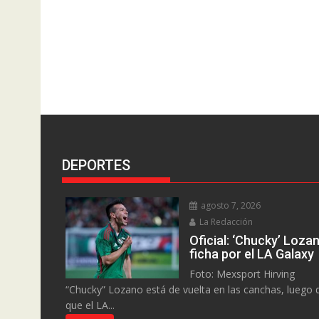
DEPORTES
agosto 7, 2026
La Redacción
Oficial: ‘Chucky’ Loza
ficha por el LA Galaxy
Foto: Mexsport Hirving
“Chucky” Lozano está de vuelta en las canchas, luego 
que el LA...