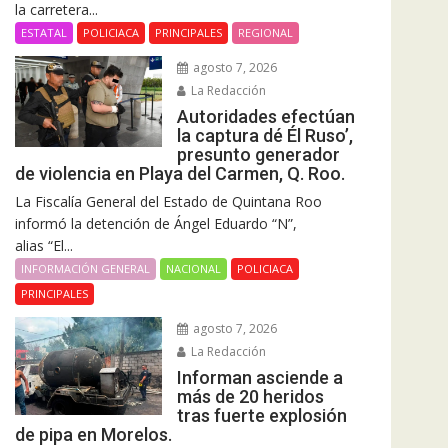
la carretera...
ESTATAL
POLICIACA
PRINCIPALES
REGIONAL
agosto 7, 2026
La Redacción
Autoridades efectúan
la captura dé Él Ruso’,
presunto generador
de violencia en Playa del Carmen, Q. Roo.
La Fiscalía General del Estado de Quintana Roo
informó la detención de Ángel Eduardo “N”,
alias “El...
INFORMACIÓN GENERAL
NACIONAL
POLICIACA
PRINCIPALES
agosto 7, 2026
La Redacción
Informan asciende a
más de 20 heridos
tras fuerte explosión
de pipa en Morelos.