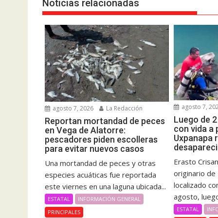
Noticias relacionadas
agosto 7, 20
agosto 7, 2026
La Redacción
Luego de 2
Reportan mortandad de peces
con vida a
en Vega de Alatorre:
Uxpanapa 
pescadores piden escolleras
desapareci
para evitar nuevos casos
Erasto Crisa
Una mortandad de peces y otras
originario d
especies acuáticas fue reportada
localizado co
este viernes en una laguna ubicada...
agosto, luego
ESTATAL
INFORMACIÓN GENERAL
ESTATAL
INF
PRINCIPALES