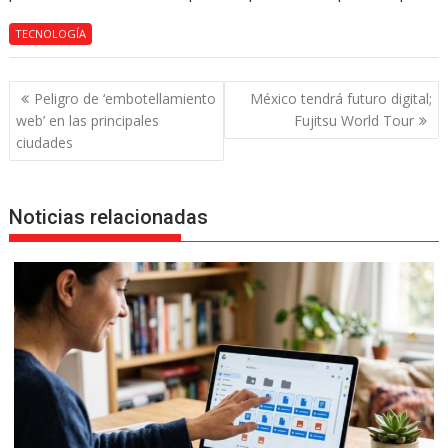
TECNOLOGÍA
Navegación
Peligro de ‘embotellamiento
México tendrá futuro digital;
de
web’ en las principales
Fujitsu World Tour
entradas
ciudades
Noticias relacionadas