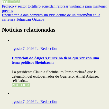
POLÍTICA
Navegación
Profeco y sector tortillero acuerdan reforzar vigilancia para mantener
precios
de
Encuentran a dos hombres sin vida dentro de un automóvil en la
entradas
carretera Tehuacán-Orizaba
Noticias relacionadas
agosto 7, 2026
La Redacción
Detención de Ángel Aguirre no tiene que ver con una
tema político: Sheinbaum
La presidenta Claudia Sheinbaum Pardo rechazó que la
detención del exgobernador de Guerrero, Ángel Aguirre,
señalado...
POLÍTICA
agosto 7, 2026
La Redacción