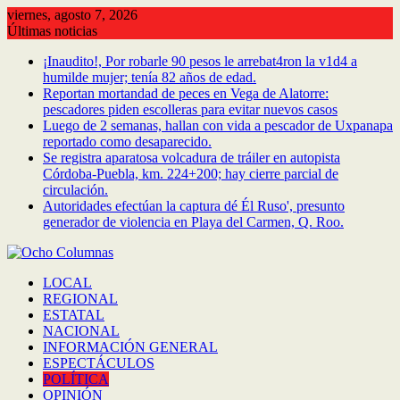
Saltar
viernes, agosto 7, 2026
al
Últimas noticias
contenido
¡Inaudito!, Por robarle 90 pesos le arrebat4ron la v1d4 a
humilde mujer; tenía 82 años de edad.
Reportan mortandad de peces en Vega de Alatorre:
pescadores piden escolleras para evitar nuevos casos
Luego de 2 semanas, hallan con vida a pescador de Uxpanapa
reportado como desaparecido.
Se registra aparatosa volcadura de tráiler en autopista
Córdoba-Puebla, km. 224+200; hay cierre parcial de
circulación.
Autoridades efectúan la captura dé Él Ruso', presunto
generador de violencia en Playa del Carmen, Q. Roo.
LOCAL
REGIONAL
ESTATAL
NACIONAL
INFORMACIÓN GENERAL
ESPECTÁCULOS
POLÍTICA
OPINIÓN