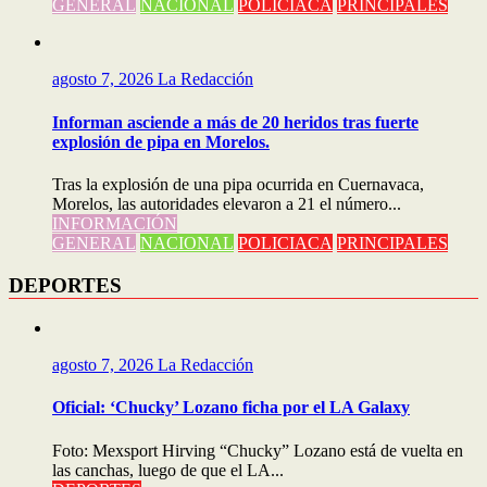
GENERAL
NACIONAL
POLICIACA
PRINCIPALES
agosto 7, 2026
La Redacción
Informan asciende a más de 20 heridos tras fuerte
explosión de pipa en Morelos.
Tras la explosión de una pipa ocurrida en Cuernavaca,
Morelos, las autoridades elevaron a 21 el número...
INFORMACIÓN
GENERAL
NACIONAL
POLICIACA
PRINCIPALES
DEPORTES
agosto 7, 2026
La Redacción
Oficial: ‘Chucky’ Lozano ficha por el LA Galaxy
Foto: Mexsport Hirving “Chucky” Lozano está de vuelta en
las canchas, luego de que el LA...