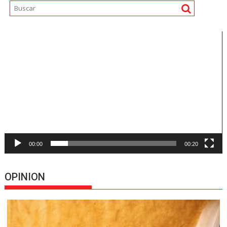
Reproductor
de
vídeo
00:00
00:20
OPINION