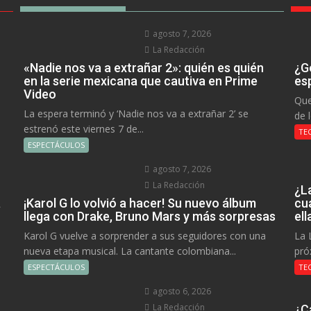
agosto 7, 2026
La Redacción
«Nadie nos va a extrañar 2»: quién es quién
¿Go
en la serie mexicana que cautiva en Prime
es
Video
Que
La espera terminó y ‘Nadie nos va a extrañar 2’ se
de 
estrenó este viernes 7 de...
TE
ESPECTÁCULOS
agosto 7, 2026
La Redacción
¿L
a
¡Karol G lo volvió a hacer! Su nuevo álbum
cu
llega con Drake, Bruno Mars y más sorpresas
el
Karol G vuelve a sorprender a sus seguidores con una
La 
nueva etapa musical. La cantante colombiana...
pró
ESPECTÁCULOS
TE
agosto 6, 2026
La Redacción
¿C