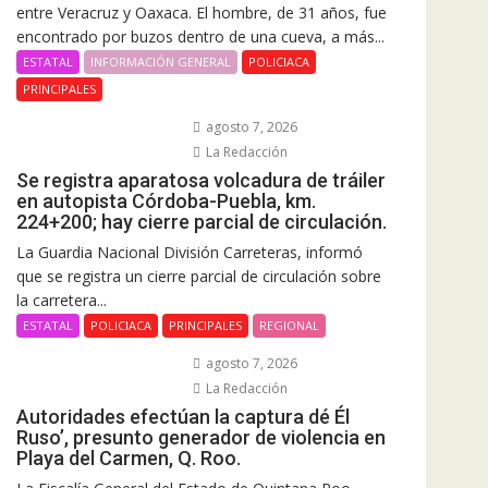
entre Veracruz y Oaxaca. El hombre, de 31 años, fue
encontrado por buzos dentro de una cueva, a más...
ESTATAL
INFORMACIÓN GENERAL
POLICIACA
PRINCIPALES
agosto 7, 2026
La Redacción
Se registra aparatosa volcadura de tráiler
en autopista Córdoba-Puebla, km.
224+200; hay cierre parcial de circulación.
La Guardia Nacional División Carreteras, informó
que se registra un cierre parcial de circulación sobre
la carretera...
ESTATAL
POLICIACA
PRINCIPALES
REGIONAL
agosto 7, 2026
La Redacción
Autoridades efectúan la captura dé Él
Ruso’, presunto generador de violencia en
Playa del Carmen, Q. Roo.