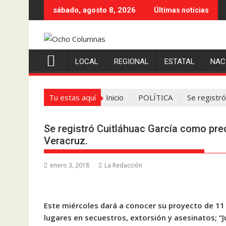
Saltar
sábado, agosto 8, 2026
Últimas noticias
al
contenido
LOCAL
REGIONAL
ESTATAL
NAC
Tu estas aquí
Inicio
POLÍTICA
Se registr
Se registró Cuitláhuac García como pre
Veracruz.
enero 3, 2018
La Redacción
Este miércoles dará a conocer su proyecto de 1
lugares en secuestros, extorsión y asesinatos; “