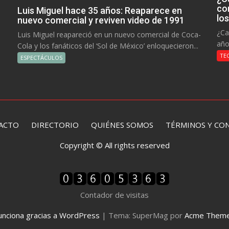
co
Luis Miguel hace 35 años: Reaparece en
lo
nuevo comercial y reviven video de 1991
¿Ca
Luis Miguel reapareció en un nuevo comercial de Coca-
año
Cola y los fanáticos del ‘Sol de México’ enloquecieron...
TE
ESPECTÁCULOS
ACTO
DIRECTORIO
QUIÉNES SOMOS TÉRMINOS Y CON
Copyright © All rights reserved
Contador de visitas
unciona gracias a WordPress
|
Tema: SuperMag por
Acme Them