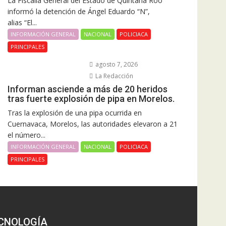
La Fiscalía General del Estado de Quintana Roo
informó la detención de Ángel Eduardo “N”,
alias “El...
INFORMACIÓN GENERAL
NACIONAL
POLICIACA
PRINCIPALES
agosto 7, 2026
La Redacción
Informan asciende a más de 20 heridos
tras fuerte explosión de pipa en Morelos.
Tras la explosión de una pipa ocurrida en
Cuernavaca, Morelos, las autoridades elevaron a 21
el número...
INFORMACIÓN GENERAL
NACIONAL
POLICIACA
PRINCIPALES
CNOLOGÍA