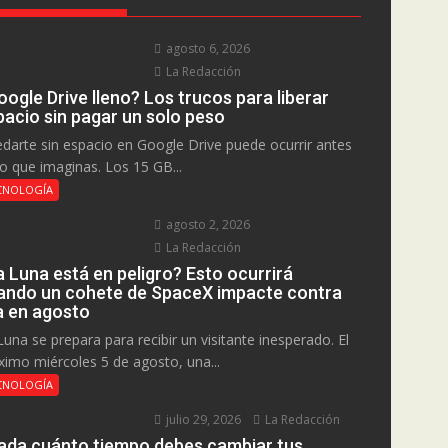
agosto 6, 2026
La Redacción
ogle Drive lleno? Los trucos para liberar
pacio sin pagar un solo peso
darte sin espacio en Google Drive puede ocurrir antes
lo que imaginas. Los 15 GB...
CNOLOGÍA
agosto 2, 2026
La Redacción
a Luna está en peligro? Esto ocurrirá
ando un cohete de SpaceX impacte contra
la en agosto
Luna se prepara para recibir un visitante inesperado. El
ximo miércoles 5 de agosto, una...
CNOLOGÍA
julio 29, 2026
La Redacción
ada cuánto tiempo debes cambiar tus