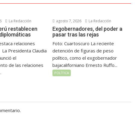
6
La Redacción
agosto 7, 2026
La Redacción
erú restablecen
Exgobernadores, del poder a
 diplomáticas
pasar tras las rejas
staca relaciones
Foto: Cuartoscuro La reciente
 La Presidenta Claudia
detención de figuras de peso
unció el
político, como el exgobernador
nto de las relaciones
bajacaliforniano Ernesto Ruffo...
.
POLÍTICA
omentario.