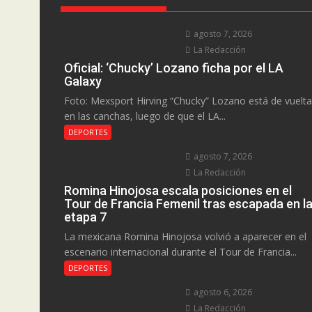
agosto 7, 2026
La Redacción
Oficial: ‘Chucky’ Lozano ficha por el LA
Galaxy
Foto: Mexsport Hirving “Chucky” Lozano está de vuelta
en las canchas, luego de que el LA...
DEPORTES
agosto 7, 2026
La Redacción
Romina Hinojosa escala posiciones en el
Tour de Francia Femenil tras escapada en l
etapa 7
La mexicana Romina Hinojosa volvió a aparecer en el
escenario internacional durante el Tour de Francia...
DEPORTES
agosto 6, 2026
La Redacción