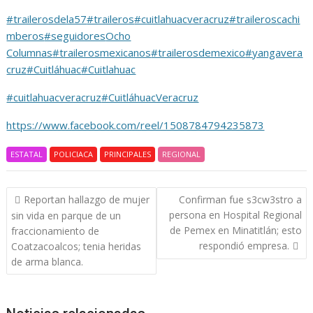
#trailerosdela57
#traileros
#cuitlahuacveracruz
#traileroscachi
mberos
#seguidores
Ocho
Columnas
#trailerosmexicanos
#trailerosdemexico
#yangavera
cruz
#Cuitláhuac
#Cuitlahuac
#cuitlahuacveracruz
#CuitláhuacVeracruz
https://www.facebook.com/reel/1508784794235873
ESTATAL
POLICIACA
PRINCIPALES
REGIONAL
Navegación
Reportan hallazgo de mujer
Confirman fue s3cw3stro a
de
persona en Hospital Regional
sin vida en parque de un
entradas
de Pemex en Minatitlán; esto
fraccionamiento de
respondió empresa.
Coatzacoalcos; tenia heridas
de arma blanca.