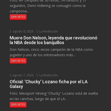
Foto: AP Después de 30 horas, 54 minutos y 51
segundos, Demi Vollering se consagró como la
campeona...
DEPORTES
agosto 9, 2026
La Redacción
Muere Don Nelson, leyenda que revolucionó
la NBA desde los banquillos
Don Nelson, cinco veces campeón de la NBA como
jugador y uno de los entrenadores más...
DEPORTES
agosto 7, 2026
La Redacción
Oficial: ‘Chucky’ Lozano ficha por el LA
Galaxy
Foto: Mexsport Hirving “Chucky” Lozano está de vuelta
en las canchas, luego de que el LA...
DEPORTES