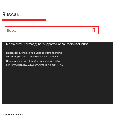
Buscar…
Reproductor
Media error: Format(s) not supported or source(s) not found
de
Descargar archivo: https://ochocolumnas.mx/wp-
vídeo
content/uploads/2023/08/Animacion3.mp4?_=1
Descargar archivo: http://ochocolumnas.mx/wp-
content/uploads/2023/08/Animacion3.mp4?_=1