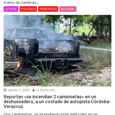
tramo de cumbres...
ESTATAL
POLICIACA
PRINCIPALES
REGIONAL
agosto 5, 2026
La Redacción
Reportan «se incendian 2 camionetas» en un
deshuesadero, a un costado de autopista Córdoba-
Veracruz.
Dos camionetas, se incendiaron este miércoles en un