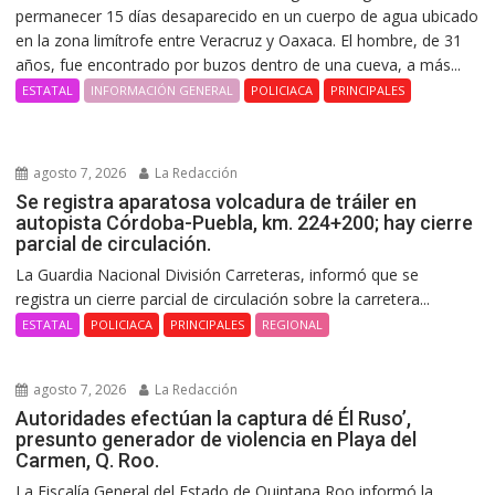
permanecer 15 días desaparecido en un cuerpo de agua ubicado
en la zona limítrofe entre Veracruz y Oaxaca. El hombre, de 31
años, fue encontrado por buzos dentro de una cueva, a más...
ESTATAL
INFORMACIÓN GENERAL
POLICIACA
PRINCIPALES
agosto 7, 2026
La Redacción
Se registra aparatosa volcadura de tráiler en
autopista Córdoba-Puebla, km. 224+200; hay cierre
parcial de circulación.
La Guardia Nacional División Carreteras, informó que se
registra un cierre parcial de circulación sobre la carretera...
ESTATAL
POLICIACA
PRINCIPALES
REGIONAL
agosto 7, 2026
La Redacción
Autoridades efectúan la captura dé Él Ruso’,
presunto generador de violencia en Playa del
Carmen, Q. Roo.
La Fiscalía General del Estado de Quintana Roo informó la