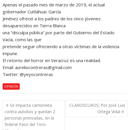
Apenas el pasado mes de marzo de 2019, el actual
gobernador Cuitláhuac García
Jiménez ofreció a los padres de los cinco jóvenes
desaparecidos en Tierra Blanca
una “disculpa pública” por parte del Gobierno del Estado.
Vacía, como las que
pretende seguir ofreciendo a otras víctimas de la violencia
impune.
El retorno del horror en Veracruz es una realidad.
Email: aureliocontreras@gmail.com
Twitter: @yeyocontreras
OPINIÓN
Navegación
Se impacta camioneta
CLAROSCUROS; Por José Luis
de
contra autobús y quedan 2
Ortega Vidal
entradas
personas prensadas, en la
federal Paso del Toro-