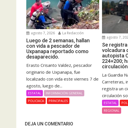
agosto 7, 2026
La Redacción
agosto 7, 20
Luego de 2 semanas, hallan
Se registr
con vida a pescador de
volcadura d
Uxpanapa reportado como
autopista 
desaparecido.
224+200; ha
Erasto Crisanto Valdez, pescador
circulación
originario de Uxpanapa, fue
La Guardia Na
localizado con vida este viernes 7 de
Carreteras, 
agosto, luego de...
registra un c
ESTATAL
INFORMACIÓN GENERAL
circulación so
POLICIACA
PRINCIPALES
ESTATAL
POL
REGIONAL
DEJA UN COMENTARIO