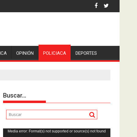
iden escolleras para evitar nuevos casos
ICA
OPINIÓN
POLICIACA
DEPORTES
Buscar…
Reproductor
Media error: Format(s) not supported or source(s) not found