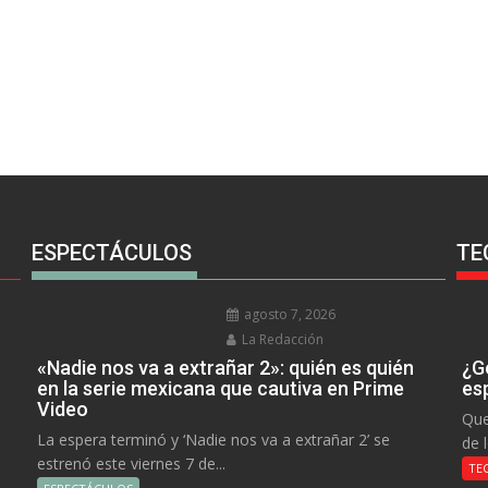
ESPECTÁCULOS
TE
agosto 7, 2026
La Redacción
«Nadie nos va a extrañar 2»: quién es quién
¿Go
en la serie mexicana que cautiva en Prime
es
Video
Que
La espera terminó y ‘Nadie nos va a extrañar 2’ se
de 
estrenó este viernes 7 de...
TE