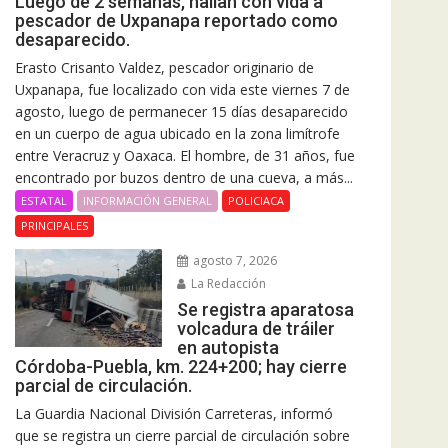
Luego de 2 semanas, hallan con vida a
pescador de Uxpanapa reportado como
desaparecido.
Erasto Crisanto Valdez, pescador originario de
Uxpanapa, fue localizado con vida este viernes 7 de
agosto, luego de permanecer 15 días desaparecido
en un cuerpo de agua ubicado en la zona limítrofe
entre Veracruz y Oaxaca. El hombre, de 31 años, fue
encontrado por buzos dentro de una cueva, a más...
ESTATAL
INFORMACIÓN GENERAL
POLICIACA
PRINCIPALES
agosto 7, 2026
La Redacción
Se registra aparatosa
volcadura de tráiler
en autopista
Córdoba-Puebla, km. 224+200; hay cierre
parcial de circulación.
La Guardia Nacional División Carreteras, informó
que se registra un cierre parcial de circulación sobre