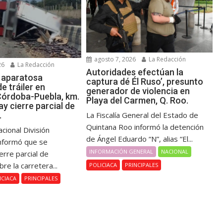
agosto 7, 2026
La Redacción
26
La Redacción
Autoridades efectúan la
a aparatosa
captura dé Él Ruso’, presunto
e tráiler en
generador de violencia en
Córdoba-Puebla, km.
Playa del Carmen, Q. Roo.
y cierre parcial de
.
La Fiscalía General del Estado de
Quintana Roo informó la detención
cional División
de Ángel Eduardo “N”, alias “El...
informó que se
INFORMACIÓN GENERAL
NACIONAL
ierre parcial de
bre la carretera...
POLICIACA
PRINCIPALES
ICIACA
PRINCIPALES