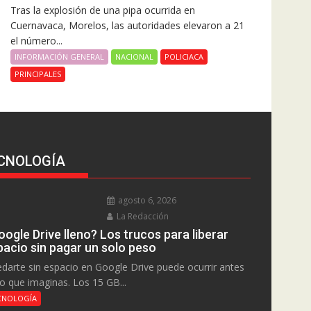
Tras la explosión de una pipa ocurrida en
Cuernavaca, Morelos, las autoridades elevaron a 21
el número...
INFORMACIÓN GENERAL
NACIONAL
POLICIACA
PRINCIPALES
CNOLOGÍA
agosto 6, 2026
La Redacción
ogle Drive lleno? Los trucos para liberar
pacio sin pagar un solo peso
darte sin espacio en Google Drive puede ocurrir antes
lo que imaginas. Los 15 GB...
CNOLOGÍA