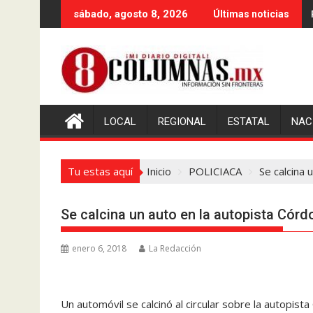
Saltar
sábado, agosto 8, 2026
Últimas noticias
al
contenido
LOCAL
REGIONAL
ESTATAL
NAC
Tu estas aquí
Inicio
POLICIACA
Se calcina 
Se calcina un auto en la autopista Córd
enero 6, 2018
La Redacción
Un automóvil se calcinó al circular sobre la autopista