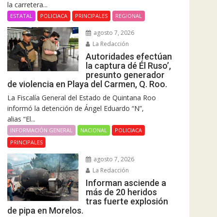
la carretera...
ESTATAL
POLICIACA
PRINCIPALES
REGIONAL
agosto 7, 2026
La Redacción
Autoridades efectúan
la captura dé Él Ruso’,
presunto generador
de violencia en Playa del Carmen, Q. Roo.
La Fiscalía General del Estado de Quintana Roo
informó la detención de Ángel Eduardo “N”,
alias “El...
INFORMACIÓN GENERAL
NACIONAL
POLICIACA
PRINCIPALES
agosto 7, 2026
La Redacción
Informan asciende a
más de 20 heridos
tras fuerte explosión
de pipa en Morelos.