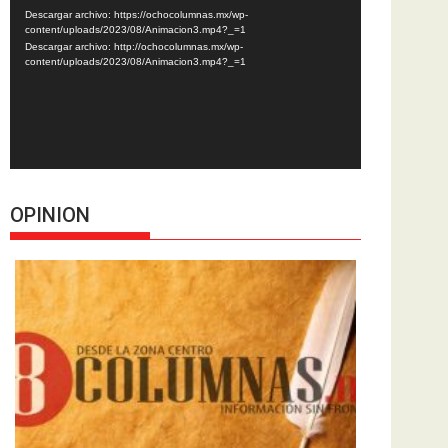
de
Descargar archivo: https://ochocolumnas.mx/wp-
vídeo
content/uploads/2023/08/Animacion3.mp4?_=1
Descargar archivo: http://ochocolumnas.mx/wp-
content/uploads/2023/08/Animacion3.mp4?_=1
OPINION