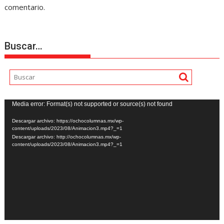
comentario.
Buscar…
Reproductor
Media error: Format(s) not supported or source(s) not found
de
Descargar archivo: https://ochocolumnas.mx/wp-
vídeo
content/uploads/2023/08/Animacion3.mp4?_=1
Descargar archivo: http://ochocolumnas.mx/wp-
content/uploads/2023/08/Animacion3.mp4?_=1