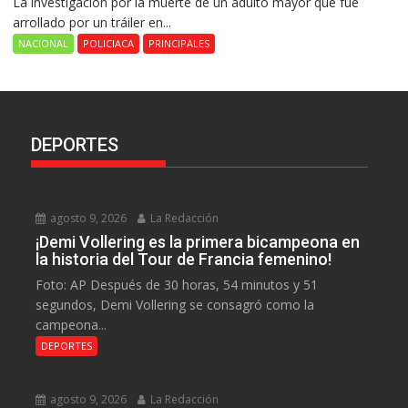
La investigación por la muerte de un adulto mayor que fue
arrollado por un tráiler en...
NACIONAL
POLICIACA
PRINCIPALES
DEPORTES
agosto 9, 2026
La Redacción
¡Demi Vollering es la primera bicampeona en
la historia del Tour de Francia femenino!
Foto: AP Después de 30 horas, 54 minutos y 51
segundos, Demi Vollering se consagró como la
campeona...
DEPORTES
agosto 9, 2026
La Redacción