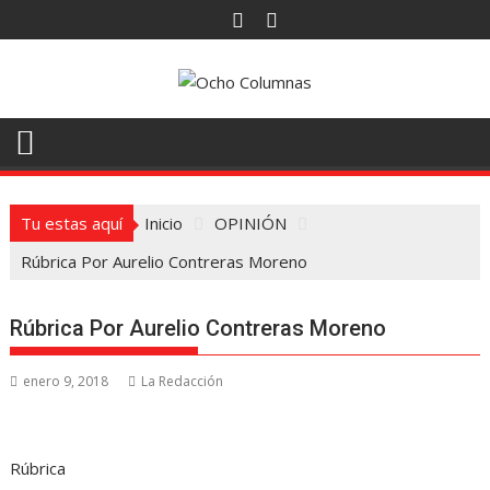
Saltar
al
contenido
Tu estas aquí
Inicio
OPINIÓN
Rúbrica Por Aurelio Contreras Moreno
Rúbrica Por Aurelio Contreras Moreno
enero 9, 2018
La Redacción
Rúbrica