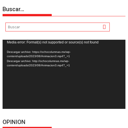
Buscar…
Reproductor
Media error: Format(s) not supported or source(s) not found
de
Descargar archivo: https://ochocolumnas.mx/wp-
vídeo
content/uploads/2023/08/Animacion3.mp4?_=1
Descargar archivo: http://ochocolumnas.mx/wp-
content/uploads/2023/08/Animacion3.mp4?_=1
OPINION