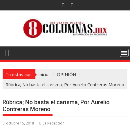
Saltar
al
contenido
Tu estas aquí
Inicio
OPINIÓN
Rúbrica; No basta el carisma, Por Aurelio Contreras Moreno
Rúbrica; No basta el carisma, Por Aurelio
Contreras Moreno
octubre 15, 2018
La Redacción