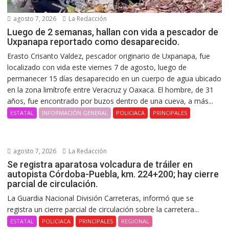
agosto 7, 2026
La Redacción
Luego de 2 semanas, hallan con vida a pescador de
Uxpanapa reportado como desaparecido.
Erasto Crisanto Valdez, pescador originario de Uxpanapa, fue
localizado con vida este viernes 7 de agosto, luego de
permanecer 15 días desaparecido en un cuerpo de agua ubicado
en la zona limítrofe entre Veracruz y Oaxaca. El hombre, de 31
años, fue encontrado por buzos dentro de una cueva, a más...
ESTATAL
INFORMACIÓN GENERAL
POLICIACA
PRINCIPALES
agosto 7, 2026
La Redacción
Se registra aparatosa volcadura de tráiler en
autopista Córdoba-Puebla, km. 224+200; hay cierre
parcial de circulación.
La Guardia Nacional División Carreteras, informó que se
registra un cierre parcial de circulación sobre la carretera...
ESTATAL
POLICIACA
PRINCIPALES
REGIONAL