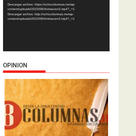
de
Descargar archivo: https://ochocolumnas.mx/wp-
vídeo
content/uploads/2023/08/Animacion3.mp4?_=1
Descargar archivo: http://ochocolumnas.mx/wp-
content/uploads/2023/08/Animacion3.mp4?_=1
OPINION