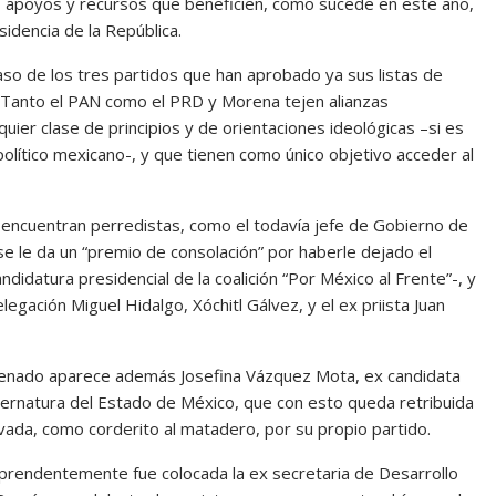
as, apoyos y recursos que beneficien, como sucede en este año,
sidencia de la República.
so de los tres partidos que han aprobado ya sus listas de
. Tanto el PAN como el PRD y Morena tejen alianzas
ier clase de principios y de orientaciones ideológicas –si es
olítico mexicano-, y que tienen como único objetivo acceder al
e encuentran perredistas, como el todavía jefe de Gobierno de
se le da un “premio de consolación” por haberle dejado el
didatura presidencial de la coalición “Por México al Frente”-, y
elegación Miguel Hidalgo, Xóchitl Gálvez, y el ex priista Juan
l Senado aparece además Josefina Vázquez Mota, ex candidata
ubernatura del Estado de México, que con esto queda retribuida
vada, como corderito al matadero, por su propio partido.
orprendentemente fue colocada la ex secretaria de Desarrollo