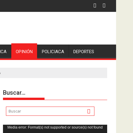
iden escolleras para evitar nuevos casos
ICA
OPINIÓN
POLICIACA
DEPORTES
o
Buscar…
Reproductor
Media error: Format(s) not supported or source(s) not found