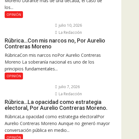
Moreno Durante más de una década, el caso de
los...
OPINIÓN
julio 10, 2026
La Redacción
Rúbrica…Con mis narcos no, Por Aurelio
Contreras Moreno
RúbricaCon mis narcos noPor Aurelio Contreras
Moreno La soberanía nacional es uno de los
principios fundamentales...
OPINIÓN
julio 7, 2026
La Redacción
Rúbrica…La opacidad como estrategia
electoral, Por Aurelio Contreras Moreno.
RúbricaLa opacidad como estrategia electoralPor
Aurelio Contreras Moreno Aunque no generó mayor
conversación pública en medio...
OPINIÓN