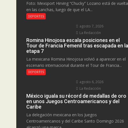
Foto: Mexsport Hirving “Chucky” Lozano está de vuelta
en las canchas, luego de que el LA...
DEPORTES
agosto 7, 2026
La Redacción
Romina Hinojosa escala posiciones en el
Tour de Francia Femenil tras escapada en l
etapa 7
La mexicana Romina Hinojosa volvió a aparecer en el
escenario internacional durante el Tour de Francia...
DEPORTES
agosto 6, 2026
La Redacción
México iguala su récord de medallas de oro
en unos Juegos Centroamericanos y del
Caribe
La delegación mexicana en los Juegos
Centroamericanos y del Caribe Santo Domingo 2026
alcanzó una marca...