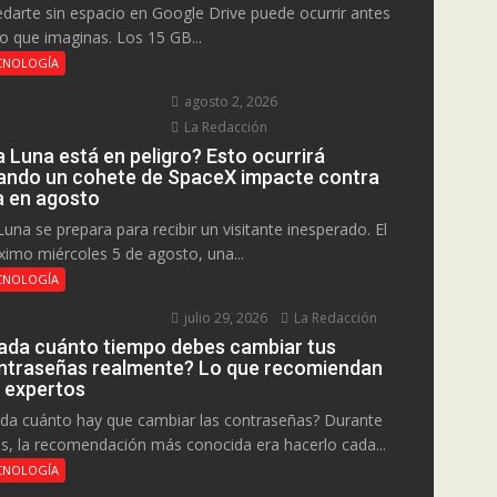
darte sin espacio en Google Drive puede ocurrir antes
lo que imaginas. Los 15 GB...
CNOLOGÍA
agosto 2, 2026
La Redacción
a Luna está en peligro? Esto ocurrirá
ando un cohete de SpaceX impacte contra
la en agosto
Luna se prepara para recibir un visitante inesperado. El
ximo miércoles 5 de agosto, una...
CNOLOGÍA
julio 29, 2026
La Redacción
ada cuánto tiempo debes cambiar tus
ntraseñas realmente? Lo que recomiendan
s expertos
da cuánto hay que cambiar las contraseñas? Durante
s, la recomendación más conocida era hacerlo cada...
CNOLOGÍA