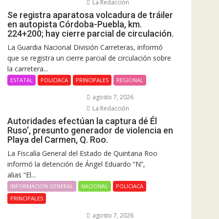
La Redacción
Se registra aparatosa volcadura de tráiler
en autopista Córdoba-Puebla, km.
224+200; hay cierre parcial de circulación.
La Guardia Nacional División Carreteras, informó
que se registra un cierre parcial de circulación sobre
la carretera...
ESTATAL
POLICIACA
PRINCIPALES
REGIONAL
agosto 7, 2026
La Redacción
Autoridades efectúan la captura dé Él
Ruso’, presunto generador de violencia en
Playa del Carmen, Q. Roo.
La Fiscalía General del Estado de Quintana Roo
informó la detención de Ángel Eduardo “N”,
alias “El...
INFORMACIÓN GENERAL
NACIONAL
POLICIACA
PRINCIPALES
agosto 7, 2026