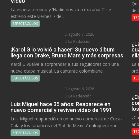
Video
Que
La espera terminó y ‘Nadie nos va a extrañar 2’ se
de 
estrenó este viernes 7 de...
TE
ESPECTÁCULOS
agosto 7, 2026
La Redacción
¿L
a
¡Karol G lo volvió a hacer! Su nuevo álbum
cu
llega con Drake, Bruno Mars y más sorpresas
el
Karol G vuelve a sorprender a sus seguidores con una
La 
nueva etapa musical. La cantante colombiana...
pró
ESPECTÁCULOS
TE
agosto 6, 2026
La Redacción
¿C
co
Luis Miguel hace 35 años: Reaparece en
lo
nuevo comercial y reviven video de 1991
¿Ca
Luis Miguel reapareció en un nuevo comercial de Coca-
año
Cola y los fanáticos del ‘Sol de México’ enloquecieron...
TE
ESPECTÁCULOS