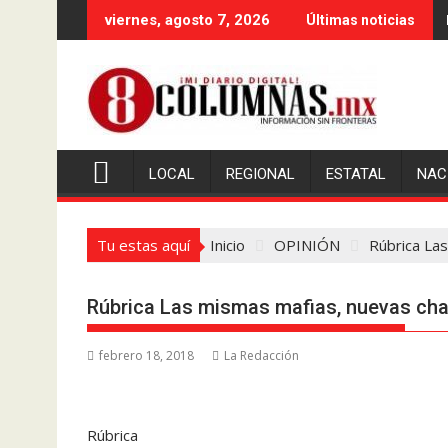
Saltar
viernes, agosto 7, 2026
Últimas noticias
al
contenido
LOCAL
REGIONAL
ESTATAL
NAC
Tu estas aquí
Inicio
OPINIÓN
Rúbrica La
Rúbrica Las mismas mafias, nuevas cha
febrero 18, 2018
La Redacción
Rúbrica