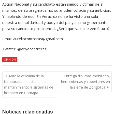
Acción Nacional y su candidato están siendo víctimas de sí
mismos, de su pragmatismo, su antidemocracia y su ambición.
Y hablando de eso. En Veracruz no se ha visto una sola
muestra de solidaridad y apoyo del panyunismo gobernante
para su candidato presidencial. ¿Será que ya no le ven futuro?
Email: aureliocontreras@gmail.com
Twitter: @yeyocontreras
OPINIÓN
Navegación
Ante la cercania de la
Entrega dip. mas mobiliario,
de
temporada de estiaje, dan
herramientas y cobertores en
entradas
mantenimiento a sistemas de
la sierra de Zongolica
bombeo en Comapa
Noticias relacionadas