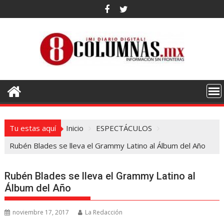
Saltar
al
contenido
Tu estas aquí
Inicio
ESPECTÁCULOS
Rubén Blades se lleva el Grammy Latino al Álbum del Año
Rubén Blades se lleva el Grammy Latino al
Álbum del Año
noviembre 17, 2017
La Redacción