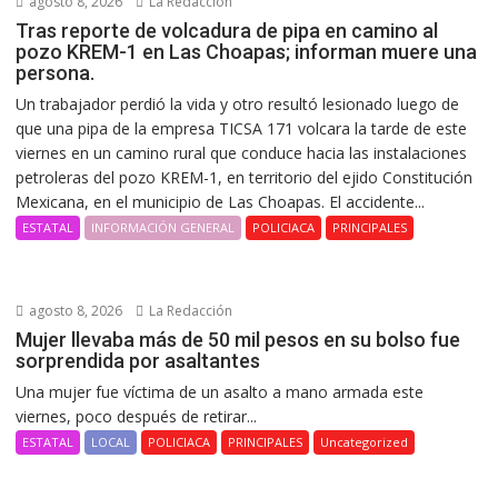
agosto 8, 2026
La Redacción
Tras reporte de volcadura de pipa en camino al
pozo KREM-1 en Las Choapas; informan muere una
persona.
Un trabajador perdió la vida y otro resultó lesionado luego de
que una pipa de la empresa TICSA 171 volcara la tarde de este
viernes en un camino rural que conduce hacia las instalaciones
petroleras del pozo KREM-1, en territorio del ejido Constitución
Mexicana, en el municipio de Las Choapas. El accidente...
ESTATAL
INFORMACIÓN GENERAL
POLICIACA
PRINCIPALES
agosto 8, 2026
La Redacción
Mujer llevaba más de 50 mil pesos en su bolso fue
sorprendida por asaltantes
Una mujer fue víctima de un asalto a mano armada este
viernes, poco después de retirar...
ESTATAL
LOCAL
POLICIACA
PRINCIPALES
Uncategorized