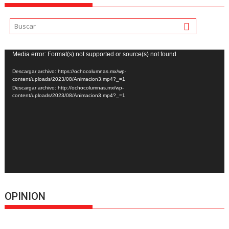
Reproductor
Media error: Format(s) not supported or source(s) not found
de
Descargar archivo: https://ochocolumnas.mx/wp-
vídeo
content/uploads/2023/08/Animacion3.mp4?_=1
Descargar archivo: http://ochocolumnas.mx/wp-
content/uploads/2023/08/Animacion3.mp4?_=1
OPINION