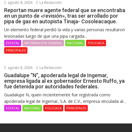
agosto 8, 2026
La Redacción
Reportan muere agente federal que se encontraba
en un punto de «revisión», tras ser arrollado por
pipa de gas en autopista Tinaja- Cosoleacaque.
Un elemento federal perdió la vida y varias personas resultaron
lesionadas luego de que una pipa cargada...
ESTATAL
INFORMACIÓN GENERAL
NACIONAL
POLICIACA
PRINCIPALES
agosto 8, 2026
La Redacción
Guadalupe “N”, apoderada legal de Ingemar,
empresa ligada al ex gobernador Ernesto Ruffo, ya
fue detenida por autoridades federales.
Guadalupe N, quien recientemente fue registrada como
apoderada legal de Ingemar, S.A. de C.V., empresa vinculada al...
ESTATAL
NACIONAL
POLICIACA
PRINCIPALES