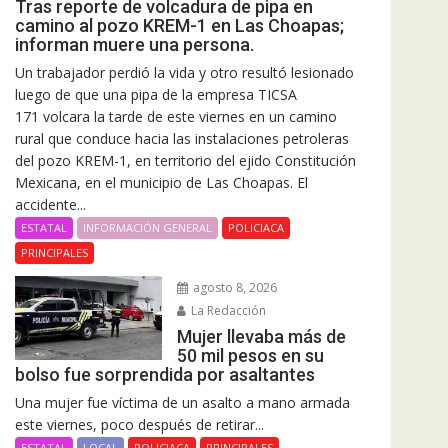
Tras reporte de volcadura de pipa en
camino al pozo KREM-1 en Las Choapas;
informan muere una persona.
Un trabajador perdió la vida y otro resultó lesionado
luego de que una pipa de la empresa TICSA
171 volcara la tarde de este viernes en un camino
rural que conduce hacia las instalaciones petroleras
del pozo KREM-1, en territorio del ejido Constitución
Mexicana, en el municipio de Las Choapas. El
accidente...
ESTATAL
INFORMACIÓN GENERAL
POLICIACA
PRINCIPALES
agosto 8, 2026
La Redacción
Mujer llevaba más de
50 mil pesos en su
bolso fue sorprendida por asaltantes
Una mujer fue víctima de un asalto a mano armada
este viernes, poco después de retirar...
ESTATAL
LOCAL
POLICIACA
PRINCIPALES