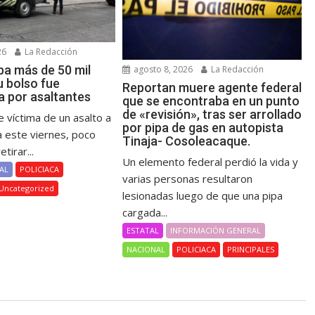
26
La Redacción
ba más de 50 mil
agosto 8, 2026
La Redacción
u bolso fue
Reportan muere agente federal
a por asaltantes
que se encontraba en un punto
de «revisión», tras ser arrollado
 víctima de un asalto a
por pipa de gas en autopista
este viernes, poco
Tinaja- Cosoleacaque.
tirar...
Un elemento federal perdió la vida y
AL
POLICIACA
varias personas resultaron
Uncategorized
lesionadas luego de que una pipa
cargada...
ESTATAL
INFORMACIÓN GENERAL
NACIONAL
POLICIACA
PRINCIPALES