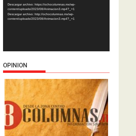
de
Descargar archivo: https://ochocolumnas.mx/wp-
vídeo
content/uploads/2023/08/Animacion3.mp4?_=1
Descargar archivo: http://ochocolumnas.mx/wp-
content/uploads/2023/08/Animacion3.mp4?_=1
OPINION