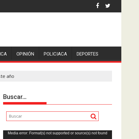
 por asaltantes
ICA
OPINIÓN
POLICIACA
DEPORTES
ste año
Buscar…
Reproductor
Media error: Format(s) not supported or source(s) not found