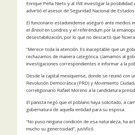
Enrique Peña Nieto y al INE investigar la posibilidad
advirtió el asesor de Seguridad Nacional de Estado
El funcionario estadunidense aseguró ante medios in
el
Brexit
en Londres y el referéndum por la emancipa
desestabilización, por lo que no descartó que hicier
“Merece toda la atención. Es inaceptable que un gob
rechazamos de manera categórica. Llamamos al gobier
investigaciones correspondientes e informar a la po
Desde la capital mexiquense, donde se reunió con un
Revolución Democrática (PRD) y Movimiento Ciudadan
correligionario Rafael Moreno a la candidatura presi
El panista negó que el poblano haya solicitado, a camb
gubernatura de aquella entidad para su esposa.
“No puso ninguna condición de esa naturaleza, ha ac
mucho su generosidad”, justificó.