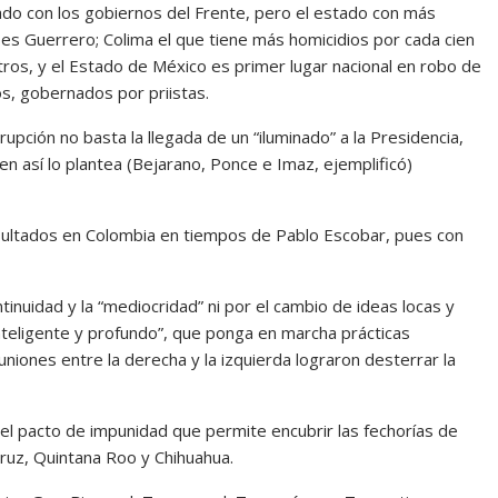
tado con los gobiernos del Frente, pero el estado con más
es Guerrero; Colima el que tiene más homicidios por cada cien
tros, y el Estado de México es primer lugar nacional en robo de
dos, gobernados por priistas.
pción no basta la llegada de un “iluminado” a la Presidencia,
n así lo plantea (Bejarano, Ponce e Imaz, ejemplificó)
esultados en Colombia en tiempos de Pablo Escobar, pues con
ntinuidad y la “mediocridad” ni por el cambio de ideas locas y
inteligente y profundo”, que ponga en marcha prácticas
uniones entre la derecha y la izquierda lograron desterrar la
r el pacto de impunidad que permite encubrir las fechorías de
ruz, Quintana Roo y Chihuahua.