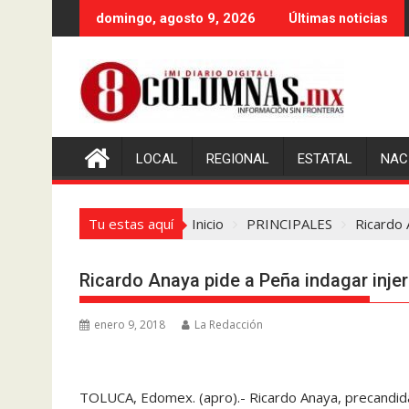
Saltar
domingo, agosto 9, 2026
Últimas noticias
al
contenido
LOCAL
REGIONAL
ESTATAL
NAC
Tu estas aquí
Inicio
PRINCIPALES
Ricardo 
Ricardo Anaya pide a Peña indagar inje
enero 9, 2018
La Redacción
TOLUCA, Edomex. (apro).- Ricardo Anaya, precandidat