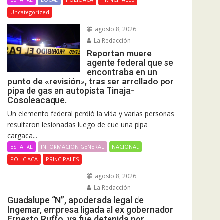
Uncategorized
agosto 8, 2026
La Redacción
Reportan muere
agente federal que se
encontraba en un
punto de «revisión», tras ser arrollado por
pipa de gas en autopista Tinaja-
Cosoleacaque.
Un elemento federal perdió la vida y varias personas
resultaron lesionadas luego de que una pipa
cargada...
ESTATAL
INFORMACIÓN GENERAL
NACIONAL
POLICIACA
PRINCIPALES
agosto 8, 2026
La Redacción
Guadalupe “N”, apoderada legal de
Ingemar, empresa ligada al ex gobernador
Ernesto Ruffo, ya fue detenida por