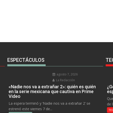
ESPECTÁCULOS
TE
agosto 7, 2026
La Redacción
«Nadie nos va a extrañar 2»: quién es quién
¿Go
en la serie mexicana que cautiva en Prime
es
Video
Que
La espera terminó y ‘Nadie nos va a extrañar 2’ se
de 
estrenó este viernes 7 de...
TE