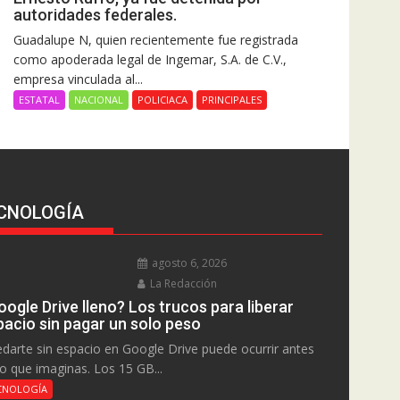
autoridades federales.
Guadalupe N, quien recientemente fue registrada
como apoderada legal de Ingemar, S.A. de C.V.,
empresa vinculada al...
ESTATAL
NACIONAL
POLICIACA
PRINCIPALES
CNOLOGÍA
agosto 6, 2026
La Redacción
ogle Drive lleno? Los trucos para liberar
pacio sin pagar un solo peso
darte sin espacio en Google Drive puede ocurrir antes
lo que imaginas. Los 15 GB...
CNOLOGÍA