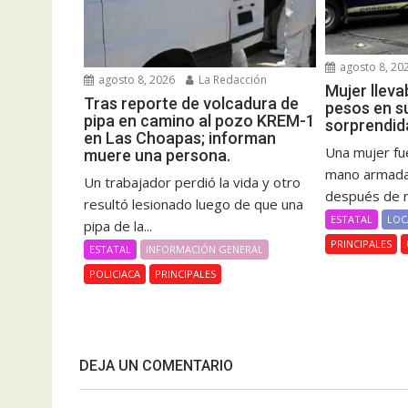
agosto 8, 20
agosto 8, 2026
La Redacción
Mujer lleva
Tras reporte de volcadura de
pesos en s
pipa en camino al pozo KREM-1
sorprendid
en Las Choapas; informan
Una mujer fue
muere una persona.
mano armada 
Un trabajador perdió la vida y otro
después de re
resultó lesionado luego de que una
ESTATAL
LOC
pipa de la...
PRINCIPALES
ESTATAL
INFORMACIÓN GENERAL
POLICIACA
PRINCIPALES
DEJA UN COMENTARIO