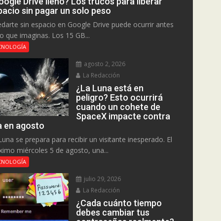
ogle Drive lleno? Los trucos para liberar
pacio sin pagar un solo peso
darte sin espacio en Google Drive puede ocurrir antes
lo que imaginas. Los 15 GB...
CNOLOGÍA
agosto 2, 2026
La Redacción
¿La Luna está en
peligro? Esto ocurrirá
cuando un cohete de
SpaceX impacte contra
la en agosto
Luna se prepara para recibir un visitante inesperado. El
ximo miércoles 5 de agosto, una...
CNOLOGÍA
julio 29, 2026
La Redacción
¿Cada cuánto tiempo
debes cambiar tus