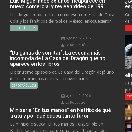
Luis Miguel hace 35 años: Reaparece en
¿Go
nuevo comercial y reviven video de 1991
es
Luis Miguel reapareció en un nuevo comercial de Coca-
Que
Cola y los fanáticos del ‘Sol de México’ enloquecieron...
de 
ESPECTÁCULOS
TE
agosto 6, 2026
La Redacción
“Da ganas de vomitar”: La escena más
incómoda de La Casa del Dragón que no
aparece en los libros
El penúltimo episodio de La Casa del Dragón dejó uno
el
de los momentos que más conversación...
La 
ESPECTÁCULOS
pró
agosto 5, 2026
TE
La Redacción
Miniserie “En tus manos” en Netflix: de qué
trata y por qué causa tanto furor
La miniserie sueca “En tus manos”, disponible en
Netflix, se posiciona como una de las favoritas de...