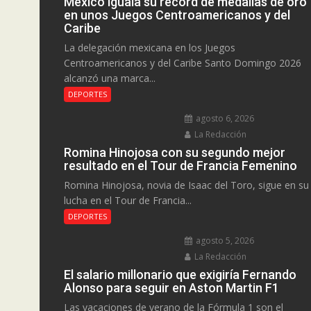
México iguala su récord de medallas de oro
en unos Juegos Centroamericanos y del
Caribe
La delegación mexicana en los Juegos
Centroamericanos y del Caribe Santo Domingo 2026
alcanzó una marca...
DEPORTES
agosto 6, 2026
La Redacción
Romina Hinojosa con su segundo mejor
resultado en el Tour de Francia Femenino
Romina Hinojosa, novia de Isaac del Toro, sigue en su
lucha en el Tour de Francia...
DEPORTES
agosto 5, 2026
La Redacción
El salario millonario que exigiría Fernando
Alonso para seguir en Aston Martin F1
Las vacaciones de verano de la Fórmula 1 son el