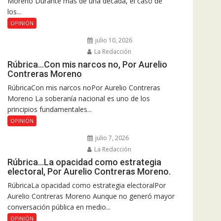
Moreno Durante más de una década, el caso de
los...
OPINIÓN
julio 10, 2026
La Redacción
Rúbrica…Con mis narcos no, Por Aurelio
Contreras Moreno
RúbricaCon mis narcos noPor Aurelio Contreras
Moreno La soberanía nacional es uno de los
principios fundamentales...
OPINIÓN
julio 7, 2026
La Redacción
Rúbrica…La opacidad como estrategia
electoral, Por Aurelio Contreras Moreno.
RúbricaLa opacidad como estrategia electoralPor
Aurelio Contreras Moreno Aunque no generó mayor
conversación pública en medio...
OPINIÓN