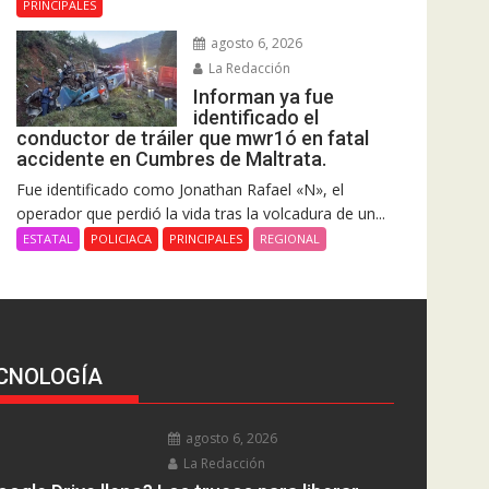
PRINCIPALES
agosto 6, 2026
La Redacción
Informan ya fue
identificado el
conductor de tráiler que mwr1ó en fatal
accidente en Cumbres de Maltrata.
Fue identificado como Jonathan Rafael «N», el
operador que perdió la vida tras la volcadura de un...
ESTATAL
POLICIACA
PRINCIPALES
REGIONAL
CNOLOGÍA
agosto 6, 2026
La Redacción