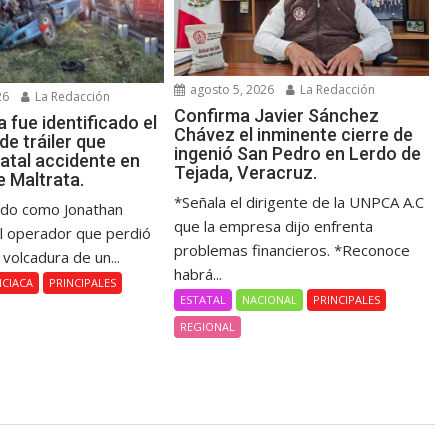
agosto 5, 2026
La Redacción
26
La Redacción
Confirma Javier Sánchez
 fue identificado el
Chávez el inminente cierre de
e tráiler que
ingenió San Pedro en Lerdo de
atal accidente en
Tejada, Veracruz.
 Maltrata.
*Señala el dirigente de la UNPCA A.C
cado como Jonathan
que la empresa dijo enfrenta
el operador que perdió
problemas financieros. *Reconoce
a volcadura de un...
habrá...
ICIACA
PRINCIPALES
ESTATAL
NACIONAL
PRINCIPALES
REGIONAL