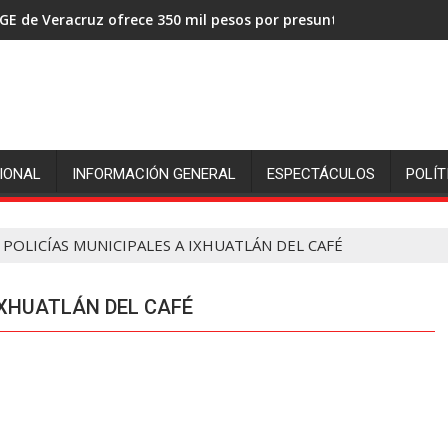
GE de Veracruz ofrece 350 mil pesos por presuntos asesinos de
xpresa Gobernadora Rocío Nahle preocupación por cierre del in
IONAL
INFORMACIÓN GENERAL
ESPECTÁCULOS
POLÍT
POLICÍAS MUNICIPALES A IXHUATLÁN DEL CAFÉ
IXHUATLÁN DEL CAFÉ