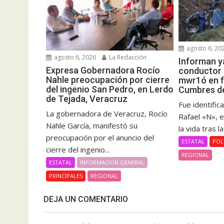
agosto 6, 20
agosto 6, 2026
La Redacción
Informan ya
Expresa Gobernadora Rocío
conductor d
Nahle preocupación por cierre
mwr1ó en f
del ingenio San Pedro, en Lerdo
Cumbres de
de Tejada, Veracruz
Fue identifi
La gobernadora de Veracruz, Rocío
Rafael «N», 
Nahle García, manifestó su
la vida tras l
preocupación por el anuncio del
ESTATAL
POL
cierre del ingenio...
REGIONAL
ESTATAL
INFORMACIÓN GENERAL
PRINCIPALES
REGIONAL
DEJA UN COMENTARIO