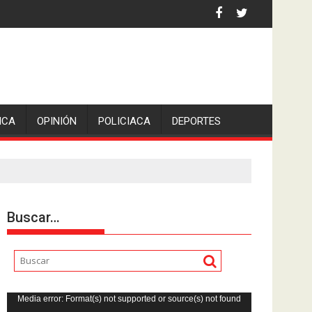
 la comunicadora Avisack Douglas.
genio San Pedro, en Lerdo de Tejada, Veracruz
ICA
OPINIÓN
POLICIACA
DEPORTES
Buscar…
Reproductor
Media error: Format(s) not supported or source(s) not found