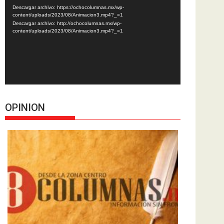
de
Descargar archivo: https://ochocolumnas.mx/wp-
vídeo
content/uploads/2023/08/Animacion3.mp4?_=1
Descargar archivo: http://ochocolumnas.mx/wp-
content/uploads/2023/08/Animacion3.mp4?_=1
OPINION