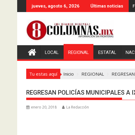
Saltar
F
E
jueves, agosto 6, 2026
Últimas noticias
al
contenido
LOCAL
REGIONAL
ESTATAL
NAC
Tu estas aquí
Inicio
REGIONAL
REGRESAN 
REGRESAN POLICÍAS MUNICIPALES A 
enero 20, 2018
La Redacción