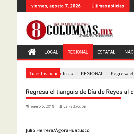
Saltar
viernes, agosto 7, 2026
Últimas noticias
al
contenido
LOCAL
REGIONAL
ESTATAL
NAC
Tu estas aquí
Inicio
REGIONAL
Regresa el 
Regresa el tianguis de Día de Reyes al 
enero 5, 2018
La Redacción
Julio Herrera/ÁgoraHuatusco