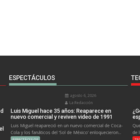
ESPECTÁCULOS
TE
agosto 6, 2026
La Redacción
rd
Luis Miguel hace 35 años: Reaparece en
¿Go
nuevo comercial y reviven video de 1991
es
Luis Miguel reapareció en un nuevo comercial de Coca-
Que
el
Cola y los fanáticos del ‘Sol de México’ enloquecieron...
de 
ESPECTÁCULOS
TE