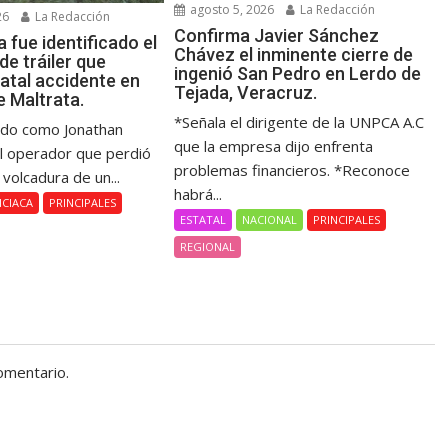
agosto 5, 2026
La Redacción
26
La Redacción
Confirma Javier Sánchez
 fue identificado el
Chávez el inminente cierre de
e tráiler que
ingenió San Pedro en Lerdo de
atal accidente en
Tejada, Veracruz.
 Maltrata.
*Señala el dirigente de la UNPCA A.C
cado como Jonathan
que la empresa dijo enfrenta
el operador que perdió
problemas financieros. *Reconoce
a volcadura de un...
habrá...
ICIACA
PRINCIPALES
ESTATAL
NACIONAL
PRINCIPALES
REGIONAL
omentario.