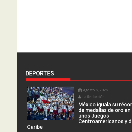
DEPORTES
agosto 6, 2026
La Redacción
México iguala su réco
de medallas de oro en
unos Juegos
Centroamericanos y d
Caribe