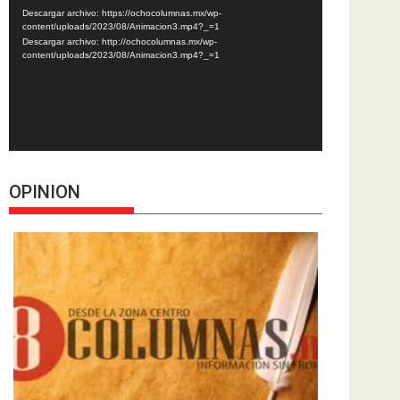
de
Descargar archivo: https://ochocolumnas.mx/wp-
vídeo
content/uploads/2023/08/Animacion3.mp4?_=1
Descargar archivo: http://ochocolumnas.mx/wp-
content/uploads/2023/08/Animacion3.mp4?_=1
OPINION