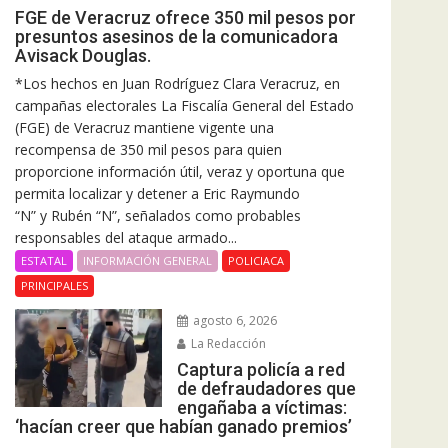
FGE de Veracruz ofrece 350 mil pesos por
presuntos asesinos de la comunicadora
Avisack Douglas.
*Los hechos en Juan Rodríguez Clara Veracruz, en
campañas electorales La Fiscalía General del Estado
(FGE) de Veracruz mantiene vigente una
recompensa de 350 mil pesos para quien
proporcione información útil, veraz y oportuna que
permita localizar y detener a Eric Raymundo
“N” y Rubén “N”, señalados como probables
responsables del ataque armado...
ESTATAL
INFORMACIÓN GENERAL
POLICIACA
PRINCIPALES
agosto 6, 2026
La Redacción
Captura policía a red
de defraudadores que
engañaba a víctimas:
‘hacían creer que habían ganado premios’