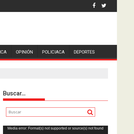
 la comunicadora Avisack Douglas.
ICA
OPINIÓN
POLICIACA
DEPORTES
Buscar…
Reproductor
Media error: Format(s) not supported or source(s) not found