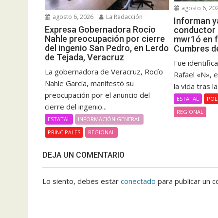
agosto 6, 20
agosto 6, 2026
La Redacción
Informan ya
Expresa Gobernadora Rocío
conductor d
Nahle preocupación por cierre
mwr1ó en f
del ingenio San Pedro, en Lerdo
Cumbres de
de Tejada, Veracruz
Fue identifi
La gobernadora de Veracruz, Rocío
Rafael «N», 
Nahle García, manifestó su
la vida tras l
preocupación por el anuncio del
ESTATAL
POL
cierre del ingenio...
REGIONAL
ESTATAL
INFORMACIÓN GENERAL
PRINCIPALES
REGIONAL
DEJA UN COMENTARIO
Lo siento, debes estar
conectado
para publicar un c