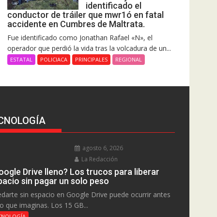
identificado el
conductor de tráiler que mwr1ó en fatal
accidente en Cumbres de Maltrata.
Fue identificado como Jonathan Rafael «N», el
operador que perdió la vida tras la volcadura de un...
ESTATAL
POLICIACA
PRINCIPALES
REGIONAL
CNOLOGÍA
agosto 6, 2026
La Redacción
ogle Drive lleno? Los trucos para liberar
pacio sin pagar un solo peso
darte sin espacio en Google Drive puede ocurrir antes
lo que imaginas. Los 15 GB...
CNOLOGÍA