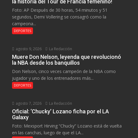
la historia del Tour de Francia femenino!
Foto: AP Después de 30 horas, 54 minutos y 51
segundos, Demi Vollering se consagró como la
campeona...
DEPORTES
agosto 9, 2026
La Redacción
Muere Don Nelson, leyenda que revolucionó
la NBA desde los banquillos
Don Nelson, cinco veces campeón de la NBA como
jugador y uno de los entrenadores más...
DEPORTES
agosto 7, 2026
La Redacción
Oficial: ‘Chucky’ Lozano ficha por el LA
Galaxy
Foto: Mexsport Hirving “Chucky” Lozano está de vuelta
en las canchas, luego de que el LA...