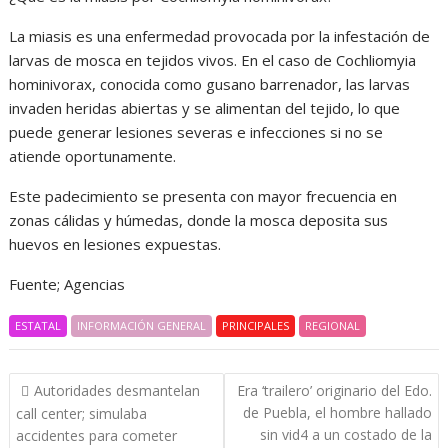
La miasis es una enfermedad provocada por la infestación de
larvas de mosca en tejidos vivos. En el caso de Cochliomyia
hominivorax, conocida como gusano barrenador, las larvas
invaden heridas abiertas y se alimentan del tejido, lo que
puede generar lesiones severas e infecciones si no se
atiende oportunamente.
Este padecimiento se presenta con mayor frecuencia en
zonas cálidas y húmedas, donde la mosca deposita sus
huevos en lesiones expuestas.
Fuente; Agencias
ESTATAL
INFORMACIÓN GENERAL
PRINCIPALES
REGIONAL
Navegación
Autoridades desmantelan
Era ‘trailero’ originario del Edo.
de
de Puebla, el hombre hallado
call center; simulaba
entradas
sin vid4 a un costado de la
accidentes para cometer