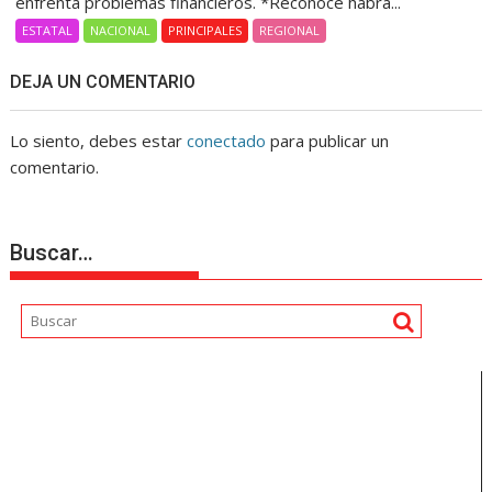
enfrenta problemas financieros. *Reconoce habrá...
ESTATAL
NACIONAL
PRINCIPALES
REGIONAL
DEJA UN COMENTARIO
Lo siento, debes estar
conectado
para publicar un
comentario.
Buscar…
Reproductor
de
vídeo