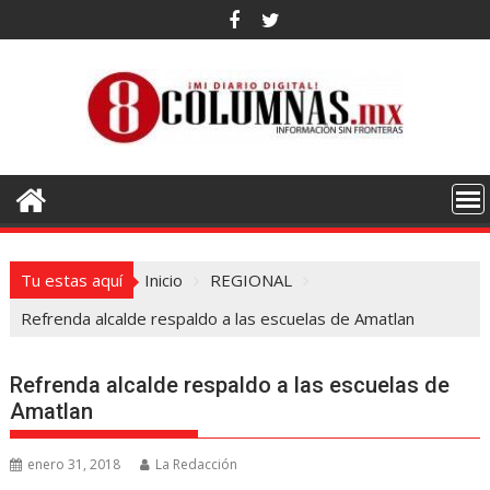
Saltar
al
contenido
Tu estas aquí
Inicio
REGIONAL
Refrenda alcalde respaldo a las escuelas de Amatlan
Refrenda alcalde respaldo a las escuelas de
Amatlan
enero 31, 2018
La Redacción