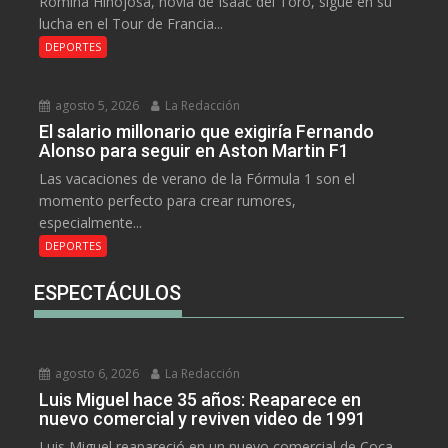
Romina Hinojosa, novia de Isaac del Toro, sigue en su
lucha en el Tour de Francia...
DEPORTES
agosto 5, 2026
La Redacción
El salario millonario que exigiría Fernando
Alonso para seguir en Aston Martin F1
Las vacaciones de verano de la Fórmula 1 son el
momento perfecto para crear rumores,
especialmente...
DEPORTES
ESPECTÁCULOS
agosto 6, 2026
La Redacción
Luis Miguel hace 35 años: Reaparece en
nuevo comercial y reviven video de 1991
Luis Miguel reapareció en un nuevo comercial de Coca-