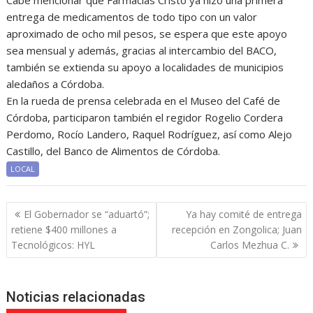
Cabe mencionar que Farmacias Cristo ya hizo una primera
entrega de medicamentos de todo tipo con un valor
aproximado de ocho mil pesos, se espera que este apoyo
sea mensual y además, gracias al intercambio del BACO,
también se extienda su apoyo a localidades de municipios
aledaños a Córdoba.
En la rueda de prensa celebrada en el Museo del Café de
Córdoba, participaron también el regidor Rogelio Cordera
Perdomo, Rocío Landero, Raquel Rodríguez, así como Alejo
Castillo, del Banco de Alimentos de Córdoba.
LOCAL
Navegación
El Gobernador se “aduartó”;
Ya hay comité de entrega
de
retiene $400 millones a
recepción en Zongolica; Juan
entradas
Tecnológicos: HYL
Carlos Mezhua C.
Noticias relacionadas