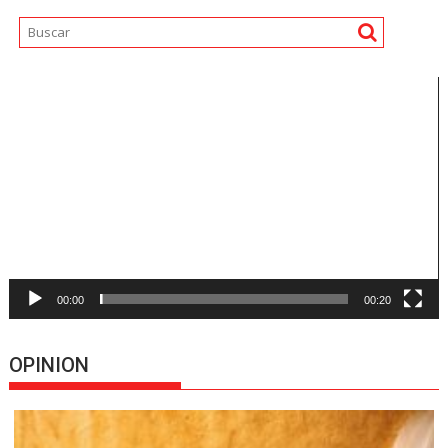
Reproductor
de
vídeo
00:00
00:20
OPINION