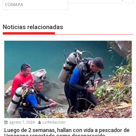
entradas
COMAPA
Noticias relacionadas
agosto 7, 2026
La Redacción
Luego de 2 semanas, hallan con vida a pescador de
Uxpanapa reportado como desaparecido.