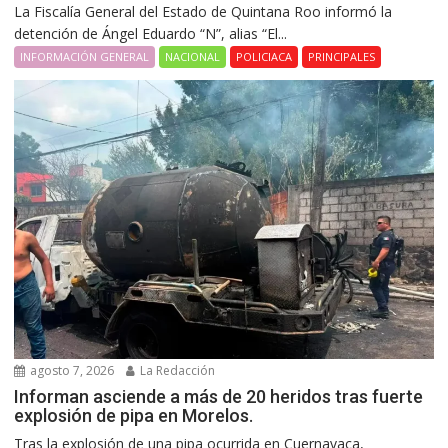
La Fiscalía General del Estado de Quintana Roo informó la
detención de Ángel Eduardo “N”, alias “El...
INFORMACIÓN GENERAL
NACIONAL
POLICIACA
PRINCIPALES
agosto 7, 2026
La Redacción
Informan asciende a más de 20 heridos tras fuerte
explosión de pipa en Morelos.
Tras la explosión de una pipa ocurrida en Cuernavaca,