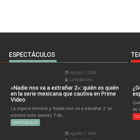
ESPECTÁCULOS
TE
agosto 7, 2026
La Redacción
«Nadie nos va a extrañar 2»: quién es quién
¿Go
en la serie mexicana que cautiva en Prime
es
Video
Que
La espera terminó y ‘Nadie nos va a extrañar 2’ se
de 
estrenó este viernes 7 de...
TE
ESPECTÁCULOS
agosto 7, 2026