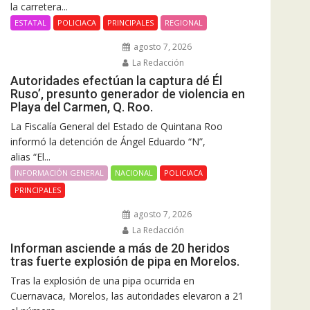
la carretera...
ESTATAL
POLICIACA
PRINCIPALES
REGIONAL
agosto 7, 2026
La Redacción
Autoridades efectúan la captura dé Él
Ruso’, presunto generador de violencia en
Playa del Carmen, Q. Roo.
La Fiscalía General del Estado de Quintana Roo
informó la detención de Ángel Eduardo “N”,
alias “El...
INFORMACIÓN GENERAL
NACIONAL
POLICIACA
PRINCIPALES
agosto 7, 2026
La Redacción
Informan asciende a más de 20 heridos
tras fuerte explosión de pipa en Morelos.
Tras la explosión de una pipa ocurrida en
Cuernavaca, Morelos, las autoridades elevaron a 21