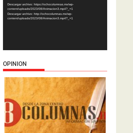
de
Descargar archivo: https://ochocolumnas.mx/wp-
vídeo
content/uploads/2023/08/Animacion3.mp4?_=1
Descargar archivo: http://ochocolumnas.mx/wp-
content/uploads/2023/08/Animacion3.mp4?_=1
OPINION