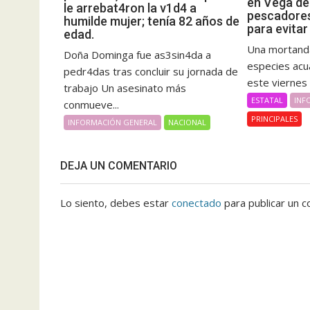
en Vega de
le arrebat4ron la v1d4 a
pescadores
humilde mujer; tenía 82 años de
para evita
edad.
Una mortand
Doña Dominga fue as3sin4da a
especies acu
pedr4das tras concluir su jornada de
este viernes 
trabajo Un asesinato más
ESTATAL
INF
conmueve...
PRINCIPALES
INFORMACIÓN GENERAL
NACIONAL
DEJA UN COMENTARIO
Lo siento, debes estar
conectado
para publicar un c