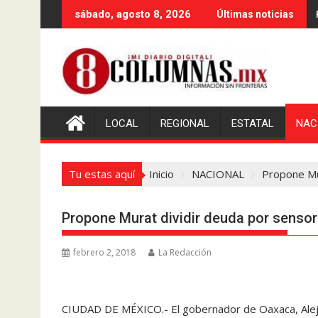
Saltar
sábado, agosto 8, 2026
Últimas noticias
al
contenido
LOCAL
REGIONAL
ESTATAL
NAC
Tu estas aquí
Inicio
NACIONAL
Propone Mu
Propone Murat dividir deuda por senso
febrero 2, 2018
La Redacción
CIUDAD DE MÉXICO.- El gobernador de Oaxaca, Alejan