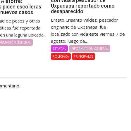
con vida a pescador de
 Alatorre:
Uxpanapa reportado como
 piden escolleras
desaparecido.
r nuevos casos
Erasto Crisanto Valdez, pescador
ad de peces y otras
originario de Uxpanapa, fue
áticas fue reportada
localizado con vida este viernes 7 de
en una laguna ubicada...
agosto, luego de...
ORMACIÓN GENERAL
ESTATAL
INFORMACIÓN GENERAL
POLICIACA
PRINCIPALES
omentario.