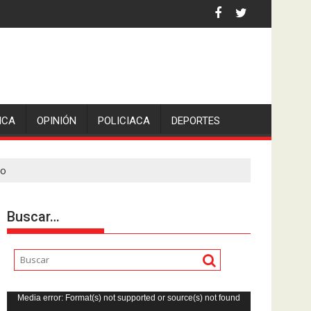
iden escolleras para evitar nuevos casos
ICA
OPINIÓN
POLICIACA
DEPORTES
go
Buscar…
Reproductor
Media error: Format(s) not supported or source(s) not found