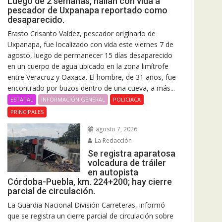
Luego de 2 semanas, hallan con vida a
pescador de Uxpanapa reportado como
desaparecido.
Erasto Crisanto Valdez, pescador originario de
Uxpanapa, fue localizado con vida este viernes 7 de
agosto, luego de permanecer 15 días desaparecido
en un cuerpo de agua ubicado en la zona limítrofe
entre Veracruz y Oaxaca. El hombre, de 31 años, fue
encontrado por buzos dentro de una cueva, a más...
ESTATAL
INFORMACIÓN GENERAL
POLICIACA
PRINCIPALES
agosto 7, 2026
La Redacción
Se registra aparatosa
volcadura de tráiler
en autopista
Córdoba-Puebla, km. 224+200; hay cierre
parcial de circulación.
La Guardia Nacional División Carreteras, informó
que se registra un cierre parcial de circulación sobre