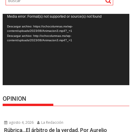
Reproductor
Media error: Format(s) not supported or source(s) not found
de
Descargar archivo: https://ochocolumnas.mx/wp-
vídeo
content/uploads/2023/08/Animacion3.mp4?_=1
Descargar archivo: http://ochocolumnas.mx/wp-
content/uploads/2023/08/Animacion3.mp4?_=1
OPINION
agosto 4, 2026
La Redacción
Rúbrica…El árbitro de la verdad, Por Aurelio