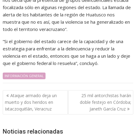
nos decía que la presencia de grupos delincuenciales estaba
focalizada sólo en algunas regiones del estado. La llamada de
alerta de los habitantes de la región de Huatusco nos
muestra que no es así, que la violencia se ha generalizado en
todo el territorio veracruzano”.
“Si el gobierno del estado carece de la capacidad y de una
estrategia para enfrentar a la delincuencia y reducir la
violencia en el estado, entonces que se haga a un lado y deje
que el gobierno federal lo resuelva”, concluyó.
INFORMACIÓN GENERAL
Navegación
Ataque armado deja un
25 mil antorchistas harán
de
muerto y dos heridos en
doble festejo en Córdoba;
entradas
Ixtaczoquitlán, Veracruz
Janeth García Cruz
Noticias relacionadas