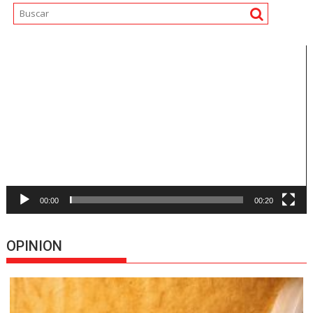
Reproductor
de
vídeo
00:00
00:20
OPINION