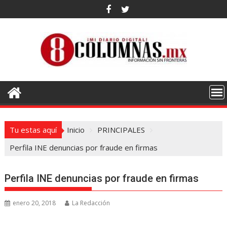
Saltar
al
contenido
Tu estas aquí
Inicio
PRINCIPALES
Perfila INE denuncias por fraude en firmas
Perfila INE denuncias por fraude en firmas
enero 20, 2018
La Redacción