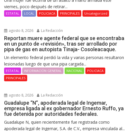
Una mujer fue víctima de un asalto a mano armada este
viernes, poco después de retirar...
ESTATAL
LOCAL
POLICIACA
PRINCIPALES
Uncategorized
agosto 8, 2026
La Redacción
Reportan muere agente federal que se encontraba
en un punto de «revisión», tras ser arrollado por
pipa de gas en autopista Tinaja- Cosoleacaque.
Un elemento federal perdió la vida y varias personas resultaron
lesionadas luego de que una pipa cargada...
ESTATAL
INFORMACIÓN GENERAL
NACIONAL
POLICIACA
PRINCIPALES
agosto 8, 2026
La Redacción
Guadalupe “N”, apoderada legal de Ingemar,
empresa ligada al ex gobernador Ernesto Ruffo, ya
fue detenida por autoridades federales.
Guadalupe N, quien recientemente fue registrada como
apoderada legal de Ingemar, S.A. de C.V., empresa vinculada al...