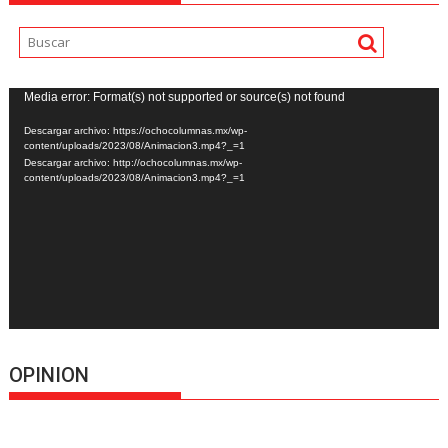
Reproductor
Media error: Format(s) not supported or source(s) not found
de
Descargar archivo: https://ochocolumnas.mx/wp-
vídeo
content/uploads/2023/08/Animacion3.mp4?_=1
Descargar archivo: http://ochocolumnas.mx/wp-
content/uploads/2023/08/Animacion3.mp4?_=1
OPINION