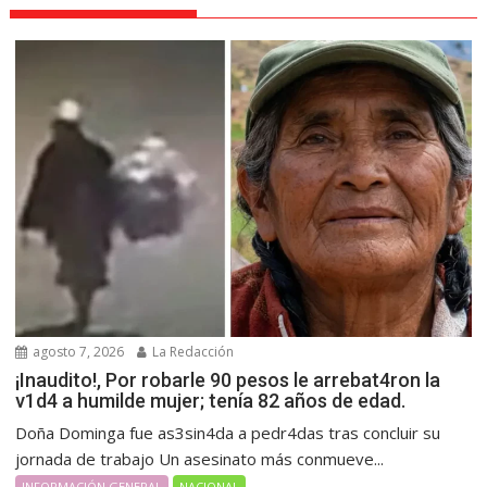
agosto 7, 2026
La Redacción
¡Inaudito!, Por robarle 90 pesos le arrebat4ron la
v1d4 a humilde mujer; tenía 82 años de edad.
Doña Dominga fue as3sin4da a pedr4das tras concluir su
jornada de trabajo Un asesinato más conmueve...
INFORMACIÓN GENERAL
NACIONAL