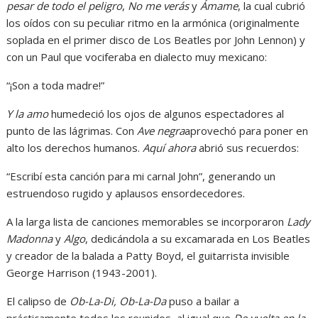
pesar de todo el peligro
,
No me verás
y
Ámame
, la cual cubrió
los oídos con su peculiar ritmo en la armónica (originalmente
soplada en el primer disco de Los Beatles por John Lennon) y
con un Paul que vociferaba en dialecto muy mexicano:
“¡Son a toda madre!”
Y la amo
humedeció los ojos de algunos espectadores al
punto de las lágrimas. Con
Ave negra
aprovechó para poner en
alto los derechos humanos.
Aquí ahora
abrió sus recuerdos:
“Escribí esta canción para mi carnal John”, generando un
estruendoso rugido y aplausos ensordecedores.
A la larga lista de canciones memorables se incorporaron
Lady
Madonna
y
Algo
, dedicándola a su excamarada en Los Beatles
y creador de la balada a Patty Boyd, el guitarrista invisible
George Harrison (1943-2001).
El calipso de
Ob-La-Di, Ob-La-Da
puso a bailar a