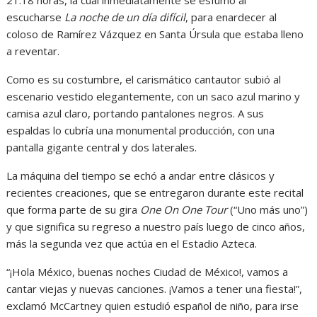
21:18 horas, la cual inmediatamente se esfumó al
escucharse
La noche de un día difícil
, para enardecer al
coloso de Ramírez Vázquez en Santa Úrsula que estaba lleno
a reventar.
Como es su costumbre, el carismático cantautor subió al
escenario vestido elegantemente, con un saco azul marino y
camisa azul claro, portando pantalones negros. A sus
espaldas lo cubría una monumental producción, con una
pantalla gigante central y dos laterales.
La máquina del tiempo se echó a andar entre clásicos y
recientes creaciones, que se entregaron durante este recital
que forma parte de su gira
One On One Tour
(“Uno más uno”)
y que significa su regreso a nuestro país luego de cinco años,
más la segunda vez que actúa en el Estadio Azteca.
“¡Hola México, buenas noches Ciudad de México!, vamos a
cantar viejas y nuevas canciones. ¡Vamos a tener una fiesta!”,
exclamó McCartney quien estudió español de niño, para irse