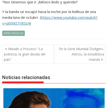
“Nos tenemos que ir. ¡México lindo y querido!”
Y la banda se escapó hacia la noche por la belleza de una
media luna de octubrr. (
https://www.youtube.com/watch?
v=q0tMZTrB5z4
)
ESPECTÁCULOS
Navegación
Meade a Proceso: “La
En la Serie Mundial Dodgers-
de
pobreza, la gran deuda del
Astros, la estadística
entradas
país”
manda
Noticias relacionadas