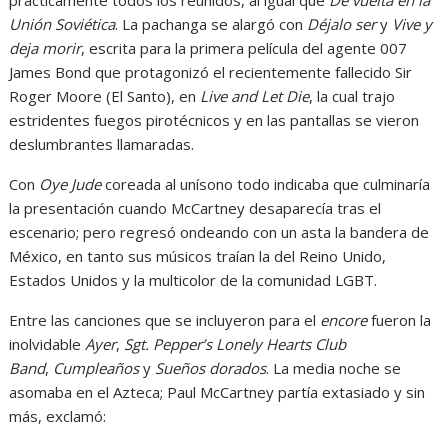
prácticamente todos los reunidos, al igual que
De vuelta en la
Unión Soviética
. La pachanga se alargó con
Déjalo ser
y
Vive y
deja morir
, escrita para la primera película del agente 007
James Bond que protagonizó el recientemente fallecido Sir
Roger Moore (El Santo), en
Live and Let Die
, la cual trajo
estridentes fuegos pirotécnicos y en las pantallas se vieron
deslumbrantes llamaradas.
Con
Oye Jude
coreada al unísono todo indicaba que culminaría
la presentación cuando McCartney desaparecía tras el
escenario; pero regresó ondeando con un asta la bandera de
México, en tanto sus músicos traían la del Reino Unido,
Estados Unidos y la multicolor de la comunidad LGBT.
Entre las canciones que se incluyeron para el
encore
fueron la
inolvidable
Ayer
,
Sgt. Pepper’s Lonely Hearts Club
Band
,
Cumpleaños
y
Sueños dorados
. La media noche se
asomaba en el Azteca; Paul McCartney partía extasiado y sin
más, exclamó: