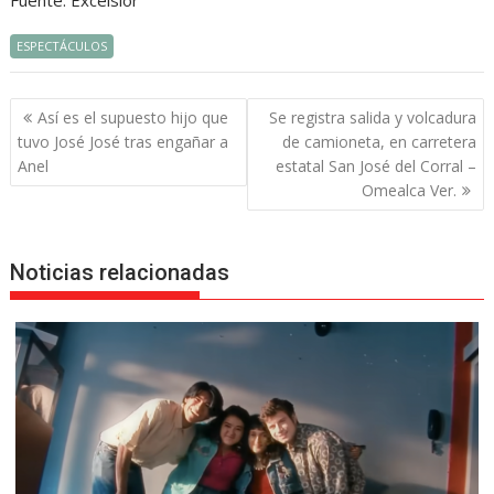
Fuente: Excelsior
ESPECTÁCULOS
Navegación
Así es el supuesto hijo que
Se registra salida y volcadura
de
tuvo José José tras engañar a
de camioneta, en carretera
entradas
Anel
estatal San José del Corral –
Omealca Ver.
Noticias relacionadas