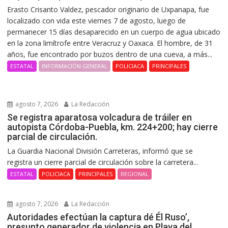
Erasto Crisanto Valdez, pescador originario de Uxpanapa, fue
localizado con vida este viernes 7 de agosto, luego de
permanecer 15 días desaparecido en un cuerpo de agua ubicado
en la zona limítrofe entre Veracruz y Oaxaca. El hombre, de 31
años, fue encontrado por buzos dentro de una cueva, a más...
ESTATAL
INFORMACIÓN GENERAL
POLICIACA
PRINCIPALES
agosto 7, 2026
La Redacción
Se registra aparatosa volcadura de tráiler en
autopista Córdoba-Puebla, km. 224+200; hay cierre
parcial de circulación.
La Guardia Nacional División Carreteras, informó que se
registra un cierre parcial de circulación sobre la carretera...
ESTATAL
POLICIACA
PRINCIPALES
REGIONAL
agosto 7, 2026
La Redacción
Autoridades efectúan la captura dé Él Ruso’,
presunto generador de violencia en Playa del