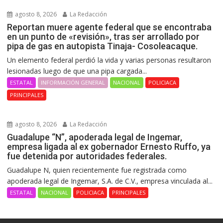
agosto 8, 2026
La Redacción
Reportan muere agente federal que se encontraba
en un punto de «revisión», tras ser arrollado por
pipa de gas en autopista Tinaja- Cosoleacaque.
Un elemento federal perdió la vida y varias personas resultaron
lesionadas luego de que una pipa cargada...
ESTATAL
INFORMACIÓN GENERAL
NACIONAL
POLICIACA
PRINCIPALES
agosto 8, 2026
La Redacción
Guadalupe “N”, apoderada legal de Ingemar,
empresa ligada al ex gobernador Ernesto Ruffo, ya
fue detenida por autoridades federales.
Guadalupe N, quien recientemente fue registrada como
apoderada legal de Ingemar, S.A. de C.V., empresa vinculada al...
ESTATAL
NACIONAL
POLICIACA
PRINCIPALES