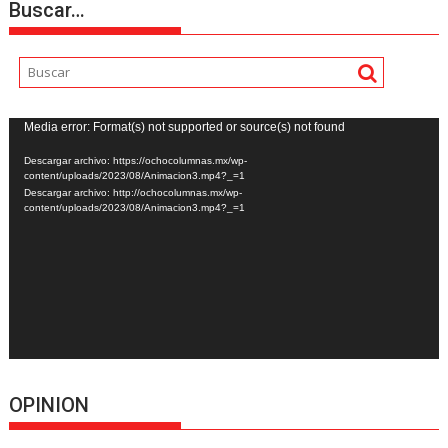
Buscar…
Reproductor
Media error: Format(s) not supported or source(s) not found
de
Descargar archivo: https://ochocolumnas.mx/wp-
vídeo
content/uploads/2023/08/Animacion3.mp4?_=1
Descargar archivo: http://ochocolumnas.mx/wp-
content/uploads/2023/08/Animacion3.mp4?_=1
OPINION