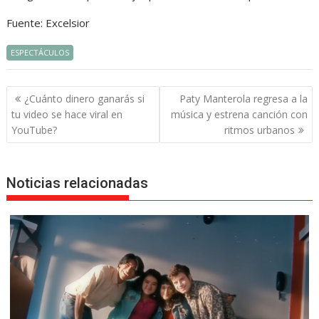
Fuente: Excelsior
ESPECTÁCULOS
Navegación
¿Cuánto dinero ganarás si
Paty Manterola regresa a la
de
tu video se hace viral en
música y estrena canción con
entradas
YouTube?
ritmos urbanos
Noticias relacionadas