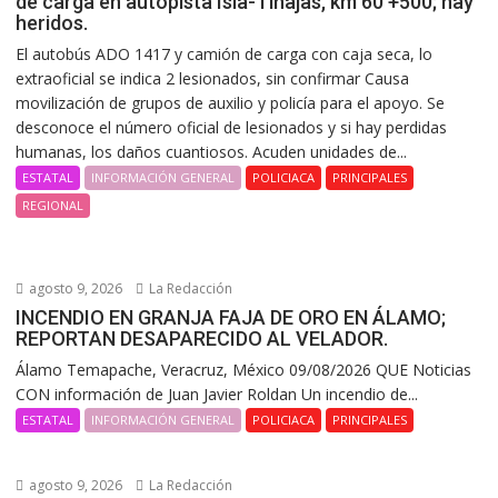
de carga en autopista Isla-Tinajas, km 60 +500; hay
heridos.
El autobús ADO 1417 y camión de carga con caja seca, lo
extraoficial se indica 2 lesionados, sin confirmar Causa
movilización de grupos de auxilio y policía para el apoyo. Se
desconoce el número oficial de lesionados y si hay perdidas
humanas, los daños cuantiosos. Acuden unidades de...
ESTATAL
INFORMACIÓN GENERAL
POLICIACA
PRINCIPALES
REGIONAL
agosto 9, 2026
La Redacción
INCENDIO EN GRANJA FAJA DE ORO EN ÁLAMO;
REPORTAN DESAPARECIDO AL VELADOR.
Álamo Temapache, Veracruz, México 09/08/2026 QUE Noticias
CON información de Juan Javier Roldan Un incendio de...
ESTATAL
INFORMACIÓN GENERAL
POLICIACA
PRINCIPALES
agosto 9, 2026
La Redacción