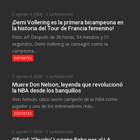
agosto 9, 2026
La Redacción
¡Demi Vollering es la primera bicampeona en
la historia del Tour de Francia femenino!
Foto: AP Después de 30 horas, 54 minutos y 51
segundos, Demi Vollering se consagró como la
campeona...
DEPORTES
agosto 9, 2026
La Redacción
Muere Don Nelson, leyenda que revolucionó
la NBA desde los banquillos
Don Nelson, cinco veces campeón de la NBA como
jugador y uno de los entrenadores más...
DEPORTES
agosto 7, 2026
La Redacción
Oficial: ‘Chucky’ Lozano ficha por el LA