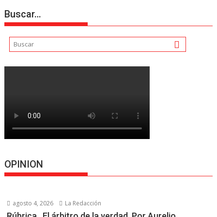
Buscar…
OPINION
agosto 4, 2026
La Redacción
Rúbrica…El árbitro de la verdad, Por Aurelio