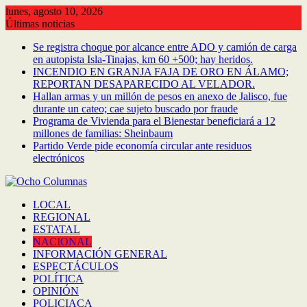
Saltar
lunes, agosto 10, 2026
al
Últimas noticias
contenido
Se registra choque por alcance entre ADO y camión de carga
en autopista Isla-Tinajas, km 60 +500; hay heridos.
INCENDIO EN GRANJA FAJA DE ORO EN ÁLAMO;
REPORTAN DESAPARECIDO AL VELADOR.
Hallan armas y un millón de pesos en anexo de Jalisco, fue
durante un cateo; cae sujeto buscado por fraude
Programa de Vivienda para el Bienestar beneficiará a 12
millones de familias: Sheinbaum
Partido Verde pide economía circular ante residuos
electrónicos
LOCAL
REGIONAL
ESTATAL
NACIONAL
INFORMACIÓN GENERAL
ESPECTÁCULOS
POLÍTICA
OPINIÓN
POLICIACA