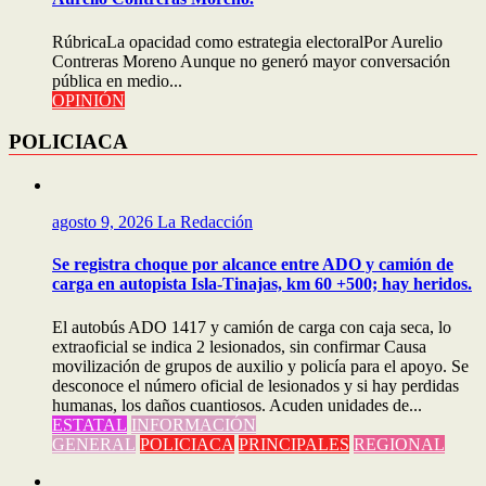
RúbricaLa opacidad como estrategia electoralPor Aurelio
Contreras Moreno Aunque no generó mayor conversación
pública en medio...
OPINIÓN
POLICIACA
agosto 9, 2026
La Redacción
Se registra choque por alcance entre ADO y camión de
carga en autopista Isla-Tinajas, km 60 +500; hay heridos.
El autobús ADO 1417 y camión de carga con caja seca, lo
extraoficial se indica 2 lesionados, sin confirmar Causa
movilización de grupos de auxilio y policía para el apoyo. Se
desconoce el número oficial de lesionados y si hay perdidas
humanas, los daños cuantiosos. Acuden unidades de...
ESTATAL
INFORMACIÓN
GENERAL
POLICIACA
PRINCIPALES
REGIONAL