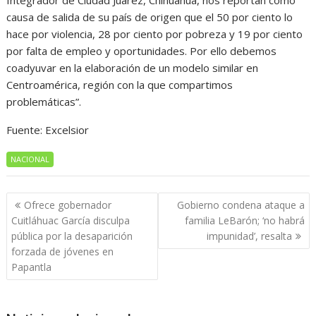
Integrador de Ciudad Juárez, Chihuahua, nos reportan como
causa de salida de su país de origen que el 50 por ciento lo
hace por violencia, 28 por ciento por pobreza y 19 por ciento
por falta de empleo y oportunidades. Por ello debemos
coadyuvar en la elaboración de un modelo similar en
Centroamérica, región con la que compartimos
problemáticas”.
Fuente: Excelsior
NACIONAL
Navegación
Ofrece gobernador
Gobierno condena ataque a
de
Cuitláhuac García disculpa
familia LeBarón; ‘no habrá
entradas
pública por la desaparición
impunidad’, resalta
forzada de jóvenes en
Papantla