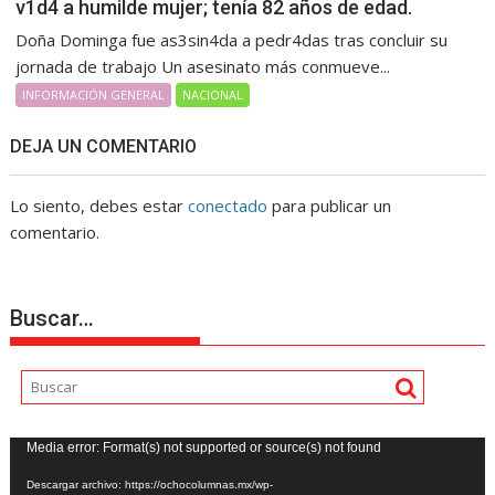
v1d4 a humilde mujer; tenía 82 años de edad.
Doña Dominga fue as3sin4da a pedr4das tras concluir su
jornada de trabajo Un asesinato más conmueve...
INFORMACIÓN GENERAL
NACIONAL
DEJA UN COMENTARIO
Lo siento, debes estar
conectado
para publicar un
comentario.
Buscar…
Reproductor
Media error: Format(s) not supported or source(s) not found
de
Descargar archivo: https://ochocolumnas.mx/wp-