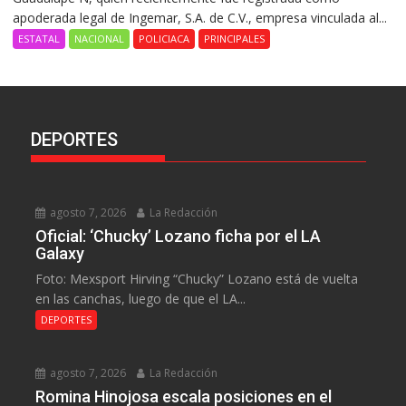
apoderada legal de Ingemar, S.A. de C.V., empresa vinculada al...
ESTATAL
NACIONAL
POLICIACA
PRINCIPALES
DEPORTES
agosto 7, 2026
La Redacción
Oficial: ‘Chucky’ Lozano ficha por el LA
Galaxy
Foto: Mexsport Hirving “Chucky” Lozano está de vuelta
en las canchas, luego de que el LA...
DEPORTES
agosto 7, 2026
La Redacción
Romina Hinojosa escala posiciones en el