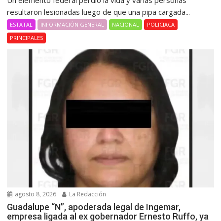
Un elemento federal perdió la vida y varias personas
resultaron lesionadas luego de que una pipa cargada...
ESTATAL
INFORMACIÓN GENERAL
NACIONAL
POLICIACA
PRINCIPALES
agosto 8, 2026
La Redacción
Guadalupe “N”, apoderada legal de Ingemar,
empresa ligada al ex gobernador Ernesto Ruffo, ya