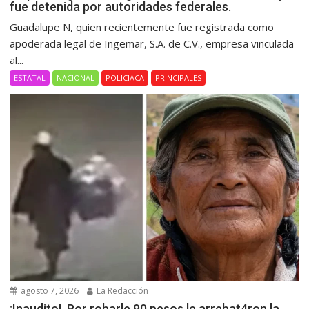
fue detenida por autoridades federales.
Guadalupe N, quien recientemente fue registrada como
apoderada legal de Ingemar, S.A. de C.V., empresa vinculada
al...
ESTATAL
NACIONAL
POLICIACA
PRINCIPALES
agosto 7, 2026
La Redacción
¡Inaudito!, Por robarle 90 pesos le arrebat4ron la